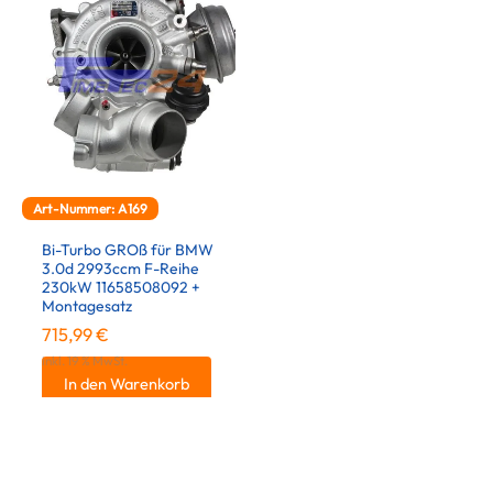
Art-Nummer: A169
Bi-Turbo GROß für BMW
3.0d 2993ccm F-Reihe
230kW 11658508092 +
Montagesatz
715,99
€
inkl. 19 % MwSt.
In den Warenkorb