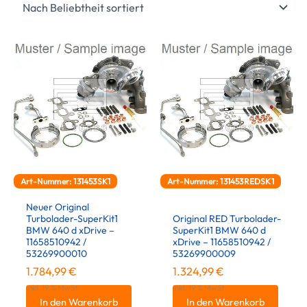
Art-Nummer: 131453SK1
Art-Nummer: 131453REDSK1
Neuer Original
Turbolader-SuperKit1
Original RED Turbolader-
BMW 640 d xDrive –
SuperKit1 BMW 640 d
11658510942 /
xDrive – 11658510942 /
53269900010
53269900009
1.784,99
€
1.324,99
€
inkl. 19 % MwSt.
inkl. 19 % MwSt.
In den Warenkorb
In den Warenkorb