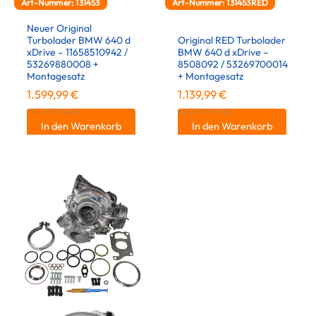
Art-Nummer: 131453
Art-Nummer: 131453RED
Neuer Original
Turbolader BMW 640 d
Original RED Turbolader
xDrive – 11658510942 /
BMW 640 d xDrive –
53269880008 +
8508092 / 53269700014
Montagesatz
+ Montagesatz
1.599,99
€
1.139,99
€
inkl. 19 % MwSt.
inkl. 19 % MwSt.
In den Warenkorb
In den Warenkorb