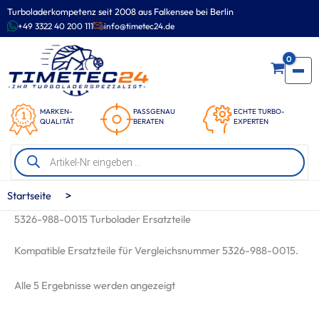
Zum
Turboladerkompetenz seit 2008 aus Falkensee bei Berlin
Inhalt
+49 3322 40 200 111
info@timetec24.de
springen
0
MARKEN-
PASSGENAU
ECHTE TURBO-
QUALITÄT
BERATEN
EXPERTEN
Products
search
>
Startseite
5326-988-0015 Turbolader Ersatzteile
Kompatible Ersatzteile für Vergleichsnummer 5326-988-0015.
Nach
Alle 5 Ergebnisse werden angezeigt
Beliebtheit
sortiert