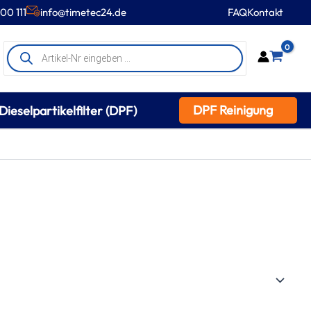
00 111
info@timetec24.de
FAQ
Kontakt
Products
0
search
DPF Reinigung
Dieselpartikelfilter (DPF)