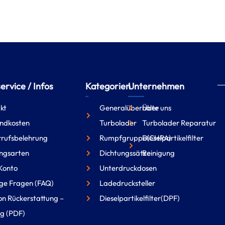
rvice / Infos
Kategorien
Unternehmen
kt
Generalüberholte
Über uns
ndkosten
Turbolader
Turbolader Reparatur
rufsbelehrung
Rumpfgruppe(CHRA)
Dieselpartikelfilter
ngsarten
Dichtungssätze
Reinigung
Konto
Unterdruckdosen
ge Fragen (FAQ)
Ladedrucksteller
on Rückerstattung –
Dieselpartikelfilter(DPF)
g (PDF)