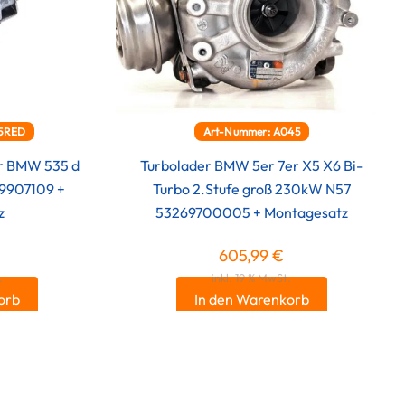
65RED
Art-Nummer: A045
er BMW 535 d
Turbolader BMW 5er 7er X5 X6 Bi-
69907109 +
Turbo 2.Stufe groß 230kW N57
z
53269700005 + Montagesatz
605,99
€
.
inkl. 19 % MwSt.
orb
In den Warenkorb