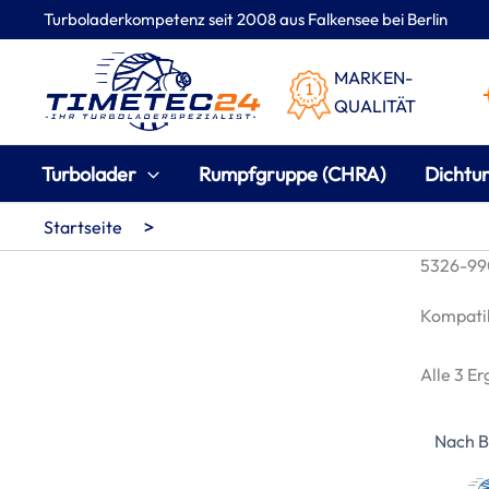
Zum
Turboladerkompetenz seit 2008 aus Falkensee bei Berlin
Inhalt
springen
MARKEN-
QUALITÄT
Turbolader
Rumpfgruppe (CHRA)
Dichtu
>
Startseite
5326-990
Kompatib
Alle 3 E