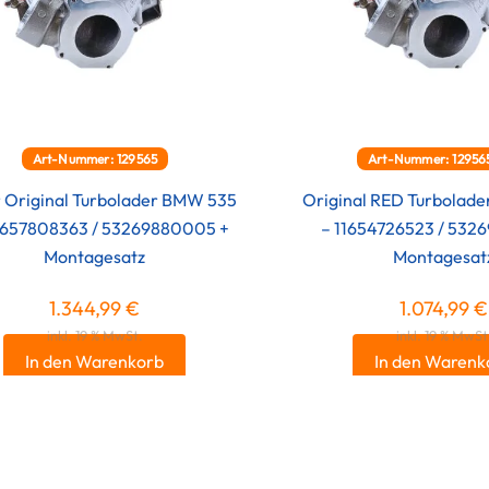
Art-Nummer: 129565
Art-Nummer: 1295
 Original Turbolader BMW 535
Original RED Turbolad
11657808363 / 53269880005 +
– 11654726523 / 532
Montagesatz
Montagesat
1.344,99
€
1.074,99
€
inkl. 19 % MwSt.
inkl. 19 % MwSt
In den Warenkorb
In den Warenk