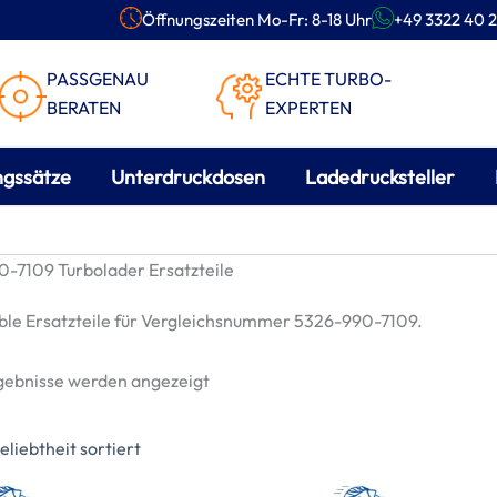
Öffnungszeiten Mo-Fr: 8-18 Uhr
+49 3322 40 2
PASSGENAU
ECHTE TURBO-
BERATEN
EXPERTEN
ngssätze
Unterdruckdosen
Ladedrucksteller
-7109 Turbolader Ersatzteile
le Ersatzteile für Vergleichsnummer 5326-990-7109.
Nach
rgebnisse werden angezeigt
Beliebtheit
sortiert