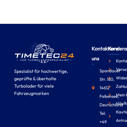
Kontaktiere
Kundense
uns
Konta
Versa
Spandauer
Spezialist für hochwertige,
Wider
geprüfte & überholte
Str. 180,
Turbolader für viele
Zahlu
14612
Fahrzeugmarken
Mein 
Falkensee,
Häufi
Deutschland
Kauti
Tel:
Antra
+49