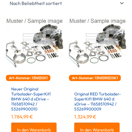
Art-Nummer: 131453SK1
Art-Nummer: 131453REDSK1
Neuer Original
Turbolader-SuperKit1
Original RED Turbolader-
BMW 640 d xDrive –
SuperKit1 BMW 640 d
11658510942 /
xDrive – 11658510942 /
53269900010
53269900009
1.784,99
€
1.324,99
€
inkl. 19 % MwSt.
inkl. 19 % MwSt.
In den Warenkorb
In den Warenkorb