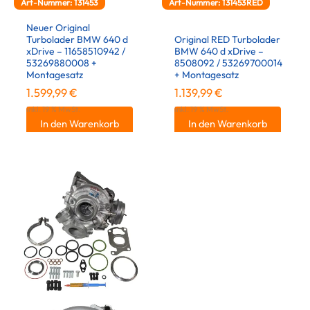
Art-Nummer: 131453
Art-Nummer: 131453RED
Neuer Original
Turbolader BMW 640 d
Original RED Turbolader
xDrive – 11658510942 /
BMW 640 d xDrive –
53269880008 +
8508092 / 53269700014
Montagesatz
+ Montagesatz
1.599,99
€
1.139,99
€
inkl. 19 % MwSt.
inkl. 19 % MwSt.
In den Warenkorb
In den Warenkorb