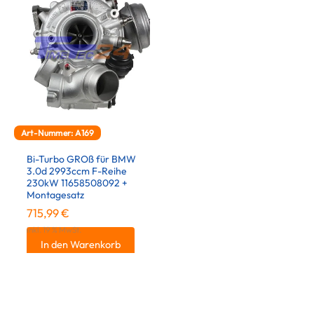
Art-Nummer: A169
Bi-Turbo GROß für BMW
3.0d 2993ccm F-Reihe
230kW 11658508092 +
Montagesatz
715,99
€
inkl. 19 % MwSt.
In den Warenkorb