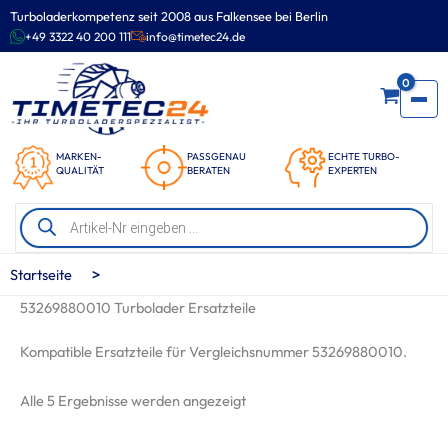
Zum
Turboladerkompetenz seit 2008 aus Falkensee bei Berlin
Inhalt
+49 3322 40 200 111
info@timetec24.de
springen
0
MARKEN-
PASSGENAU
ECHTE TURBO-
QUALITÄT
BERATEN
EXPERTEN
Products
search
>
Startseite
53269880010 Turbolader Ersatzteile
Kompatible Ersatzteile für Vergleichsnummer 53269880010.
Nach
Alle 5 Ergebnisse werden angezeigt
Beliebtheit
sortiert