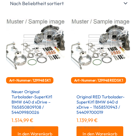
Art-Nummer: 129948SK1
Art-Nummer: 129948REDSK1
Neuer Original
Turbolader-SuperKit1
Original RED Turbolader-
BMW 640 d xDrive –
SuperKit1 BMW 640 d
1165850809108 /
xDrive – 11658510943 /
54409980026
54409700019
1.514,99
€
1.139,99
€
inkl. 19 % MwSt.
inkl. 19 % MwSt.
In den Warenkorb
In den Warenkorb