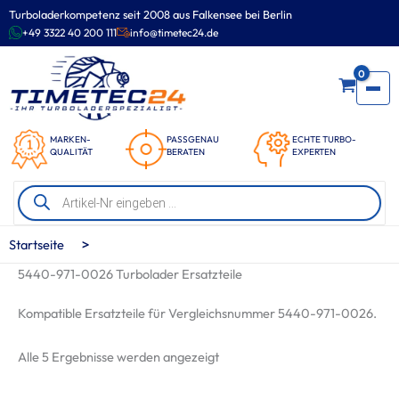
Zum
Turboladerkompetenz seit 2008 aus Falkensee bei Berlin
Inhalt
+49 3322 40 200 111
info@timetec24.de
springen
0
MARKEN-
PASSGENAU
ECHTE TURBO-
QUALITÄT
BERATEN
EXPERTEN
Products
search
>
Startseite
5440-971-0026 Turbolader Ersatzteile
Kompatible Ersatzteile für Vergleichsnummer 5440-971-0026.
Nach
Alle 5 Ergebnisse werden angezeigt
Beliebtheit
sortiert