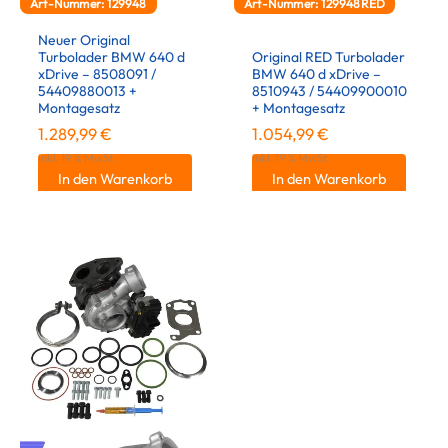
Art-Nummer: 129948
Art-Nummer: 129948RED
Neuer Original
Turbolader BMW 640 d
Original RED Turbolader
xDrive – 8508091 /
BMW 640 d xDrive –
54409880013 +
8510943 / 54409900010
Montagesatz
+ Montagesatz
1.289,99
€
1.054,99
€
inkl. 19 % MwSt.
inkl. 19 % MwSt.
In den Warenkorb
In den Warenkorb