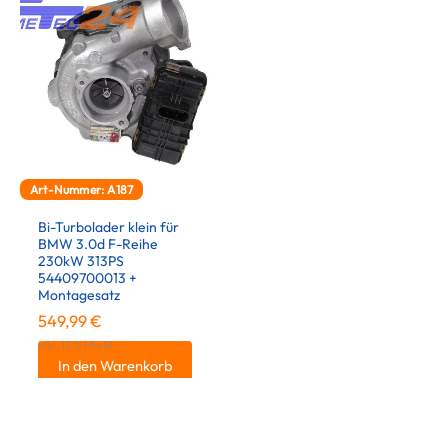
Art-Nummer: A187
Bi-Turbolader klein für
BMW 3.0d F-Reihe
230kW 313PS
54409700013 +
Montagesatz
549,99
€
inkl. 19 % MwSt.
In den Warenkorb