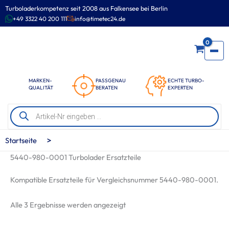
Zum
Turboladerkompetenz seit 2008 aus Falkensee bei Berlin
Inhalt
+49 3322 40 200 111
info@timetec24.de
springen
0
MARKEN-
PASSGENAU
ECHTE TURBO-
QUALITÄT
BERATEN
EXPERTEN
Products
search
>
Startseite
5440-980-0001 Turbolader Ersatzteile
Kompatible Ersatzteile für Vergleichsnummer 5440-980-0001.
Nach
Alle 3 Ergebnisse werden angezeigt
Beliebtheit
sortiert