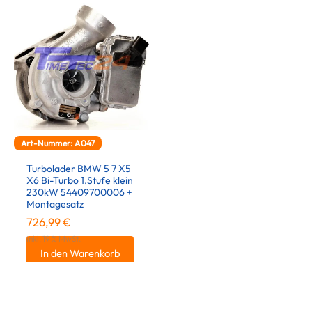
Art-Nummer: A047
Turbolader BMW 5 7 X5
X6 Bi-Turbo 1.Stufe klein
230kW 54409700006 +
Montagesatz
726,99
€
inkl. 19 % MwSt.
In den Warenkorb