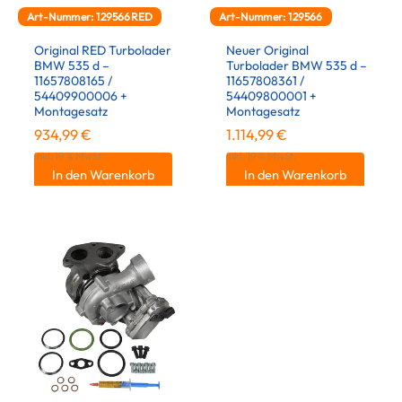
Art-Nummer: 129566RED
Art-Nummer: 129566
Original RED Turbolader
Neuer Original
BMW 535 d –
Turbolader BMW 535 d –
11657808165 /
11657808361 /
54409900006 +
54409800001 +
Montagesatz
Montagesatz
934,99
€
1.114,99
€
inkl. 19 % MwSt.
inkl. 19 % MwSt.
In den Warenkorb
In den Warenkorb