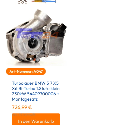
Art-Nummer: A047
Turbolader BMW 5 7 X5
X6 Bi-Turbo 1.Stufe klein
230kW 54409700006 +
Montagesatz
726,99
€
inkl. 19 % MwSt.
In den Warenkorb