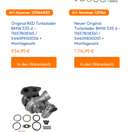
Art-Nummer: 129566RED
Art-Nummer: 129566
Original RED Turbolader
Neuer Original
BMW 535 d –
Turbolader BMW 535 d –
11657808165 /
11657808361 /
54409900006 +
54409800001 +
Montagesatz
Montagesatz
934,99
€
1.114,99
€
inkl. 19 % MwSt.
inkl. 19 % MwSt.
In den Warenkorb
In den Warenkorb