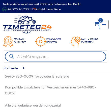
Zum
Turboladerkompetenz seit 2008 aus Falkensee bei Berlin
Inhalt
+49 3322 40 200 111
info@timetec24.de
springen
0
MARKEN-
PASSGENAU
ECHTE TURBO-
QUALITÄT
BERATEN
EXPERTEN
Products
search
>
Startseite
5440-980-0009 Turbolader Ersatzteile
Kompatible Ersatzteile für Vergleichsnummer 5440-980-
0009.
Nach
Alle 3 Ergebnisse werden angezeigt
Beliebtheit