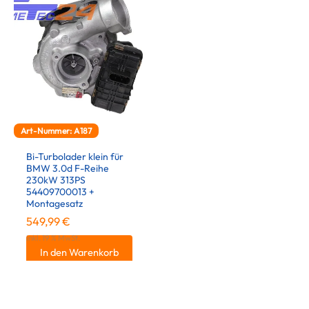
Art-Nummer: A187
Bi-Turbolader klein für
BMW 3.0d F-Reihe
230kW 313PS
54409700013 +
Montagesatz
549,99
€
inkl. 19 % MwSt.
In den Warenkorb