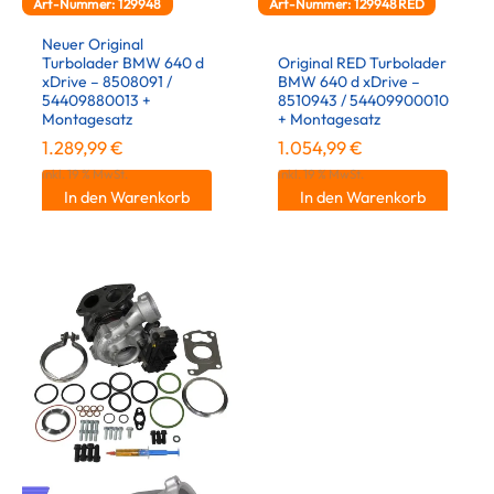
Art-Nummer: 129948
Art-Nummer: 129948RED
Neuer Original
Turbolader BMW 640 d
Original RED Turbolader
xDrive – 8508091 /
BMW 640 d xDrive –
54409880013 +
8510943 / 54409900010
Montagesatz
+ Montagesatz
1.289,99
€
1.054,99
€
inkl. 19 % MwSt.
inkl. 19 % MwSt.
In den Warenkorb
In den Warenkorb