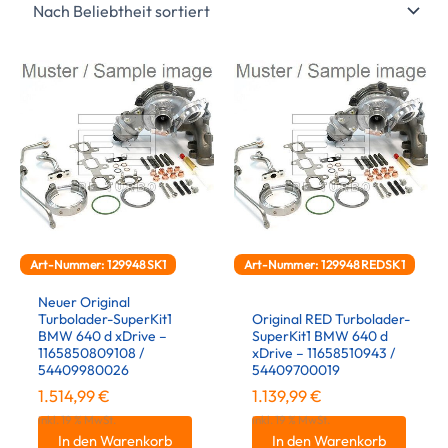
Art-Nummer: 129948SK1
Art-Nummer: 129948REDSK1
Neuer Original
Turbolader-SuperKit1
Original RED Turbolader-
BMW 640 d xDrive –
SuperKit1 BMW 640 d
1165850809108 /
xDrive – 11658510943 /
54409980026
54409700019
1.514,99
€
1.139,99
€
inkl. 19 % MwSt.
inkl. 19 % MwSt.
In den Warenkorb
In den Warenkorb