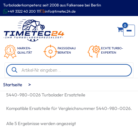
Zum
Turboladerkompetenz seit 2008 aus Falkensee bei Berlin
Inhalt
+49 3322 40 200 111
info@timetec24.de
springen
0
MARKEN-
PASSGENAU
ECHTE TURBO-
QUALITÄT
BERATEN
EXPERTEN
Products
search
>
Startseite
5440-980-0026 Turbolader Ersatzteile
Kompatible Ersatzteile für Vergleichsnummer 5440-980-0026.
Nach
Alle 5 Ergebnisse werden angezeigt
Beliebtheit
sortiert