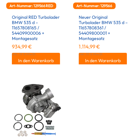
Art-Nummer: 129566RED
Art-Nummer: 129566
Original RED Turbolader
Neuer Original
BMW 535 d –
Turbolader BMW 535 d –
11657808165 /
11657808361 /
54409900006 +
54409800001 +
Montagesatz
Montagesatz
934,99
€
1.114,99
€
inkl. 19 % MwSt.
inkl. 19 % MwSt.
In den Warenkorb
In den Warenkorb