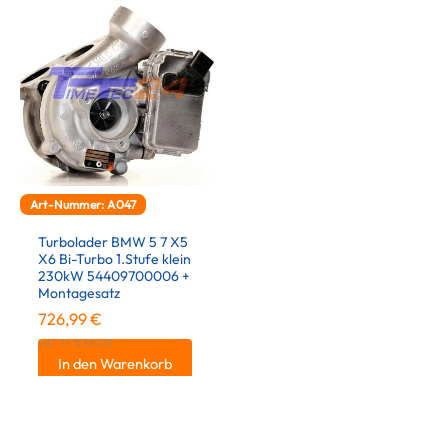
Art-Nummer: A047
Turbolader BMW 5 7 X5
X6 Bi-Turbo 1.Stufe klein
230kW 54409700006 +
Montagesatz
726,99
€
inkl. 19 % MwSt.
In den Warenkorb