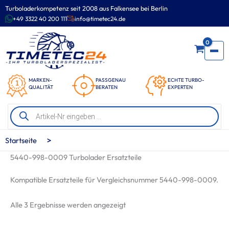
Zum
Turboladerkompetenz seit 2008 aus Falkensee bei Berlin
Inhalt
+49 3322 40 200 111
info@timetec24.de
springen
0
MARKEN-
PASSGENAU
ECHTE TURBO-
QUALITÄT
BERATEN
EXPERTEN
Products
search
>
Startseite
5440-998-0009 Turbolader Ersatzteile
Kompatible Ersatzteile für Vergleichsnummer 5440-998-0009.
Nach
Alle 3 Ergebnisse werden angezeigt
Beliebtheit
sortiert