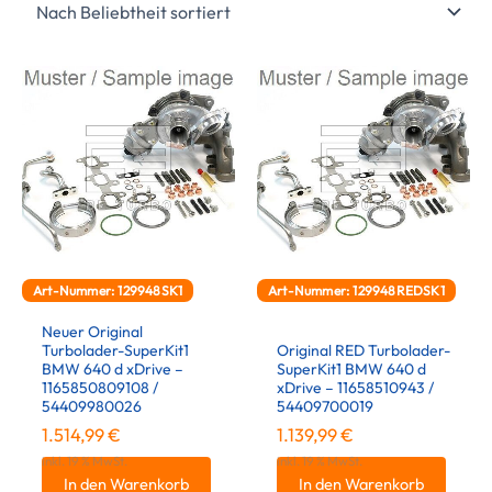
Art-Nummer: 129948SK1
Art-Nummer: 129948REDSK1
Neuer Original
Turbolader-SuperKit1
Original RED Turbolader-
BMW 640 d xDrive –
SuperKit1 BMW 640 d
1165850809108 /
xDrive – 11658510943 /
54409980026
54409700019
1.514,99
€
1.139,99
€
inkl. 19 % MwSt.
inkl. 19 % MwSt.
In den Warenkorb
In den Warenkorb