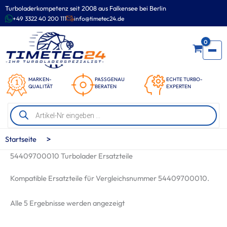
Zum
Turboladerkompetenz seit 2008 aus Falkensee bei Berlin
Inhalt
+49 3322 40 200 111
info@timetec24.de
springen
0
MARKEN-
PASSGENAU
ECHTE TURBO-
QUALITÄT
BERATEN
EXPERTEN
Products
search
>
Startseite
54409700010 Turbolader Ersatzteile
Kompatible Ersatzteile für Vergleichsnummer 54409700010.
Nach
Alle 5 Ergebnisse werden angezeigt
Beliebtheit
sortiert