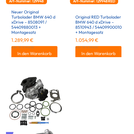
Art-Nummer: 129948
Art-Nummer: 129948RED
Neuer Original
Turbolader BMW 640 d
Original RED Turbolader
xDrive – 8508091 /
BMW 640 d xDrive –
54409880013 +
8510943 / 54409900010
Montagesatz
+ Montagesatz
1.289,99
€
1.054,99
€
inkl. 19 % MwSt.
inkl. 19 % MwSt.
In den Warenkorb
In den Warenkorb