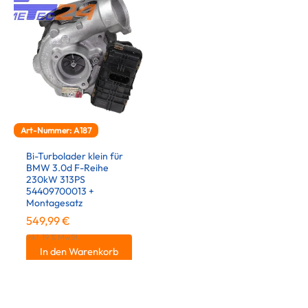
Art-Nummer: A187
Bi-Turbolader klein für
BMW 3.0d F-Reihe
230kW 313PS
54409700013 +
Montagesatz
549,99
€
inkl. 19 % MwSt.
In den Warenkorb