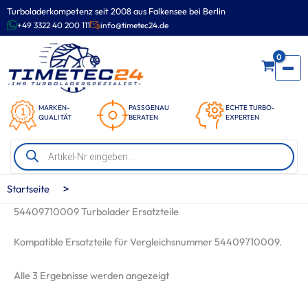
Zum
Turboladerkompetenz seit 2008 aus Falkensee bei Berlin
Inhalt
+49 3322 40 200 111
info@timetec24.de
springen
0
MARKEN-
PASSGENAU
ECHTE TURBO-
QUALITÄT
BERATEN
EXPERTEN
Products
search
>
Startseite
54409710009 Turbolader Ersatzteile
Kompatible Ersatzteile für Vergleichsnummer 54409710009.
Nach
Alle 3 Ergebnisse werden angezeigt
Beliebtheit
sortiert