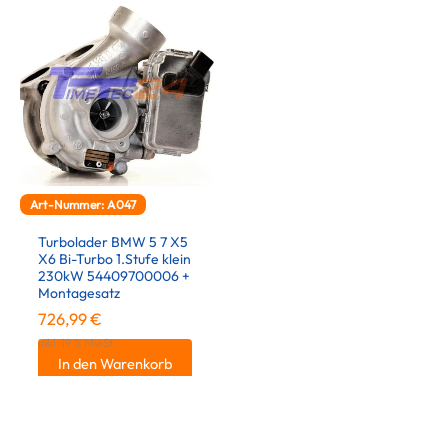
Art-Nummer: A047
Turbolader BMW 5 7 X5
X6 Bi-Turbo 1.Stufe klein
230kW 54409700006 +
Montagesatz
726,99
€
inkl. 19 % MwSt.
In den Warenkorb