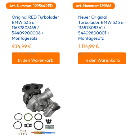
Art-Nummer: 129566RED
Art-Nummer: 129566
Original RED Turbolader
Neuer Original
BMW 535 d –
Turbolader BMW 535 d –
11657808165 /
11657808361 /
54409900006 +
54409800001 +
Montagesatz
Montagesatz
934,99
€
1.114,99
€
inkl. 19 % MwSt.
inkl. 19 % MwSt.
In den Warenkorb
In den Warenkorb