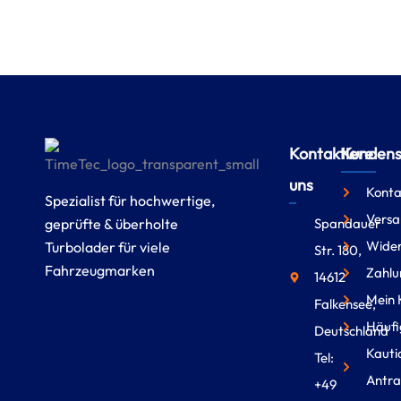
Kontaktiere
Kundense
uns
Konta
Spezialist für hochwertige,
Versa
geprüfte & überholte
Spandauer
Wider
Turbolader für viele
Str. 180,
Fahrzeugmarken
Zahlu
14612
Mein 
Falkensee,
Häufi
Deutschland
Kauti
Tel:
Antra
+49