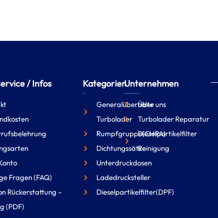
rvice / Infos
Kategorien
Unternehmen
kt
Generalüberholte
Über uns
ndkosten
Turbolader
Turbolader Reparatur
rufsbelehrung
Rumpfgruppe(CHRA)
Dieselpartikelfilter
ngsarten
Dichtungssätze
Reinigung
Konto
Unterdruckdosen
ge Fragen (FAQ)
Ladedrucksteller
on Rückerstattung –
Dieselpartikelfilter(DPF)
g (PDF)