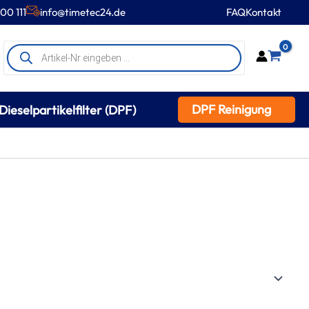
00 111
info@timetec24.de
FAQ
Kontakt
Products
0
search
DPF Reinigung
Dieselpartikelfilter (DPF)