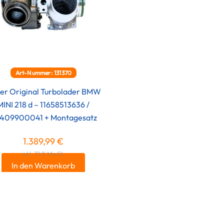
Art-Nummer: 131370
er Original Turbolader BMW
MINI 218 d – 11658513636 /
409900041 + Montagesatz
1.389,99
€
inkl. 19 % MwSt.
In den Warenkorb