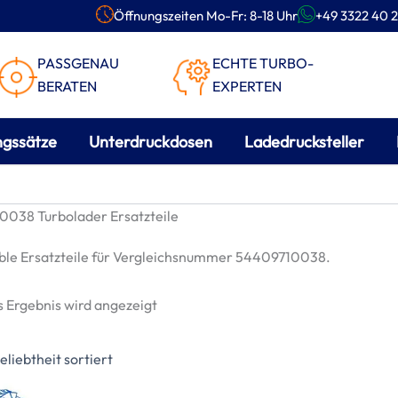
Öffnungszeiten Mo-Fr: 8-18 Uhr
+49 3322 40 2
PASSGENAU
ECHTE TURBO-
BERATEN
EXPERTEN
ngssätze
Unterdruckdosen
Ladedrucksteller
038 Turbolader Ersatzteile
le Ersatzteile für Vergleichsnummer 54409710038.
s Ergebnis wird angezeigt