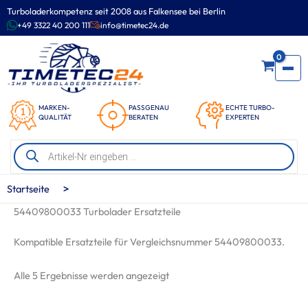
Zum
Turboladerkompetenz seit 2008 aus Falkensee bei Berlin
Inhalt
+49 3322 40 200 111
info@timetec24.de
springen
0
MARKEN-
PASSGENAU
ECHTE TURBO-
QUALITÄT
BERATEN
EXPERTEN
Products
search
>
Startseite
54409800033 Turbolader Ersatzteile
Kompatible Ersatzteile für Vergleichsnummer 54409800033.
Nach
Alle 5 Ergebnisse werden angezeigt
Beliebtheit
sortiert