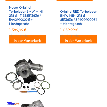
Neuer Original
Turbolader BMW MINI
Original RED Turbolader
218 d – 11658513636 /
BMW MINI 218 d –
54409900041 +
8513636 / 54409900031
Montagesatz
+ Montagesatz
1.389,99
€
1.059,99
€
inkl. 19 % MwSt.
inkl. 19 % MwSt.
In den Warenkorb
In den Warenkorb