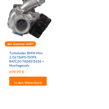
Art-Nummer: A097
Turbolader BMW Mini
2.0d 136PS-150PS
B47C20 11658513636 +
Montagesatz
699,99
€
inkl. 19 % MwSt.
In den Warenkorb