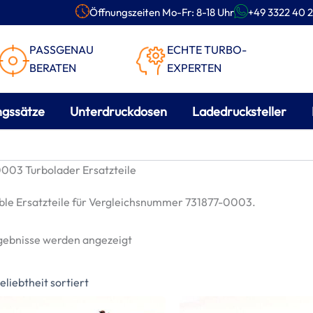
Öffnungszeiten Mo-Fr: 8-18 Uhr
+49 3322 40 2
PASSGENAU
ECHTE TURBO-
BERATEN
EXPERTEN
ngssätze
Unterdruckdosen
Ladedrucksteller
003 Turbolader Ersatzteile
le Ersatzteile für Vergleichsnummer 731877-0003.
Nach
rgebnisse werden angezeigt
Beliebtheit
sortiert