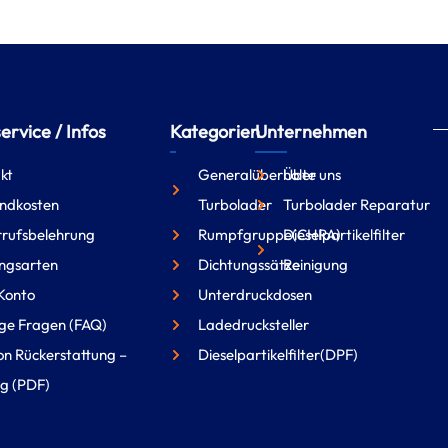
rvice / Infos
Kategorien
Unternehmen
kt
Generalüberholte
Über uns
ndkosten
Turbolader
Turbolader Reparatur
rufsbelehrung
Rumpfgruppe(CHRA)
Dieselpartikelfilter
ngsarten
Dichtungssätze
Reinigung
Konto
Unterdruckdosen
ge Fragen (FAQ)
Ladedrucksteller
on Rückerstattung –
Dieselpartikelfilter(DPF)
g (PDF)