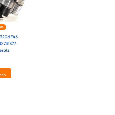
70
 320d E46
D 731877-
esatz
.
orb