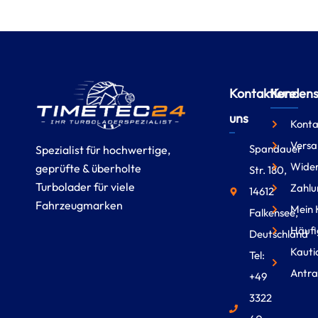
Kontaktiere
Kundense
uns
Konta
Versa
Spandauer
Spezialist für hochwertige,
Wider
geprüfte & überholte
Str. 180,
Turbolader für viele
Zahlu
14612
Fahrzeugmarken
Mein 
Falkensee,
Häufi
Deutschland
Kauti
Tel:
Antra
+49
3322