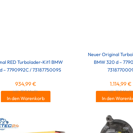
Neuer Original Turbo
inal RED Turbolader-Kit1 BMW
BMW 320 d – 7790
d – 7790992C / 7318775009S
731877000
934,99
€
1.114,99
€
inkl. 19 % MwSt.
inkl. 19 % MwSt
In den Warenkorb
In den Warenk