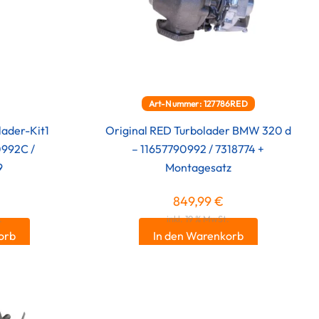
Art-Nummer: 127786RED
lader-Kit1
Original RED Turbolader BMW 320 d
992C /
– 11657790992 / 7318774 +
9
Montagesatz
849,99
€
.
inkl. 19 % MwSt.
orb
In den Warenkorb