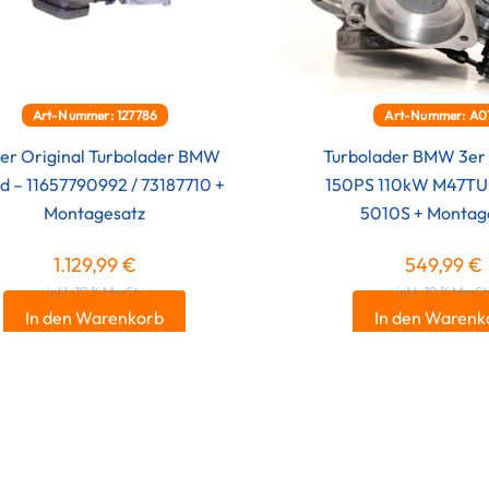
Art-Nummer: 127786
Art-Nummer: A0
er Original Turbolader BMW
Turbolader BMW 3er
d – 11657790992 / 73187710 +
150PS 110kW M47TU
Montagesatz
5010S + Montag
1.129,99
€
549,99
€
inkl. 19 % MwSt.
inkl. 19 % MwSt
In den Warenkorb
In den Warenk