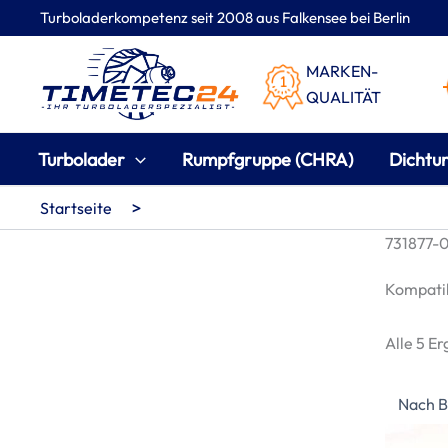
Zum
Turboladerkompetenz seit 2008 aus Falkensee bei Berlin
Inhalt
springen
MARKEN-
QUALITÄT
Turbolader
Rumpfgruppe (CHRA)
Dichtu
>
Startseite
731877-0
Kompatib
Alle 5 E