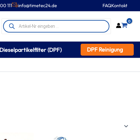
00 111
info@timetec24.de
FAQ
Kontakt
Products
0
search
DPF Reinigung
Dieselpartikelfilter (DPF)