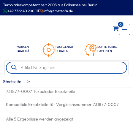
Zum
Turboladerkompetenz seit 2008 aus Falkensee bei Berlin
Inhalt
+49 3322 40 200 111
info@timetec24.de
springen
0
MARKEN-
PASSGENAU
ECHTE TURBO-
QUALITÄT
BERATEN
EXPERTEN
Products
search
>
Startseite
731877-0007 Turbolader Ersatzteile
Kompatible Ersatzteile für Vergleichsnummer 731877-0007.
Nach
Alle 5 Ergebnisse werden angezeigt
Beliebtheit
sortiert