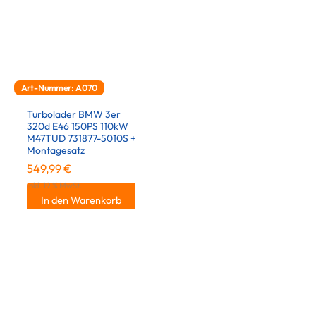
Art-Nummer: A070
Turbolader BMW 3er
320d E46 150PS 110kW
M47TUD 731877-5010S +
Montagesatz
549,99
€
inkl. 19 % MwSt.
In den Warenkorb