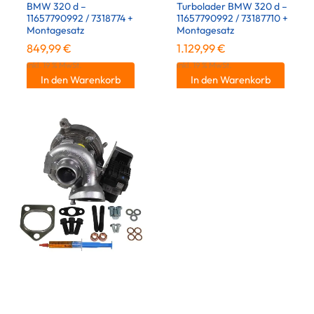
BMW 320 d –
Turbolader BMW 320 d –
11657790992 / 7318774 +
11657790992 / 73187710 +
Montagesatz
Montagesatz
849,99
€
1.129,99
€
inkl. 19 % MwSt.
inkl. 19 % MwSt.
In den Warenkorb
In den Warenkorb