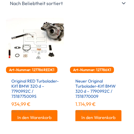
Art-Nummer: 127786REDK1
Art-Nummer: 127786K1
Original RED Turbolader-
Neuer Original
Kit1 BMW 320 d –
Turbolader-Kit1 BMW
7790992C /
320 d – 7790992C /
7318775009S
7318770009
934,99
€
1.114,99
€
inkl. 19 % MwSt.
inkl. 19 % MwSt.
In den Warenkorb
In den Warenkorb