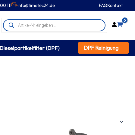
00 111
info@timetec24.de
FAQ
Kontakt
Products
0
search
DPF Reinigung
Dieselpartikelfilter (DPF)