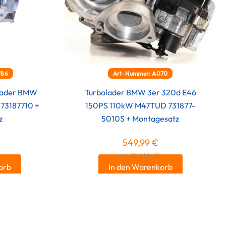
786
Art-Nummer: A070
olader BMW
Turbolader BMW 3er 320d E46
 73187710 +
150PS 110kW M47TUD 731877-
z
5010S + Montagesatz
549,99
€
.
inkl. 19 % MwSt.
orb
In den Warenkorb