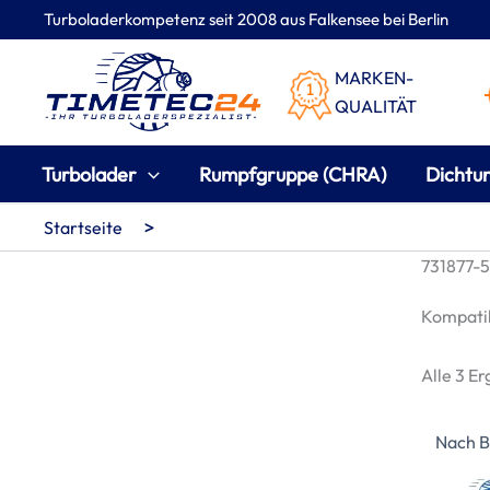
Zum
Turboladerkompetenz seit 2008 aus Falkensee bei Berlin
Inhalt
springen
MARKEN-
QUALITÄT
Turbolader
Rumpfgruppe (CHRA)
Dichtu
>
Startseite
731877-5
Kompatib
Alle 3 E