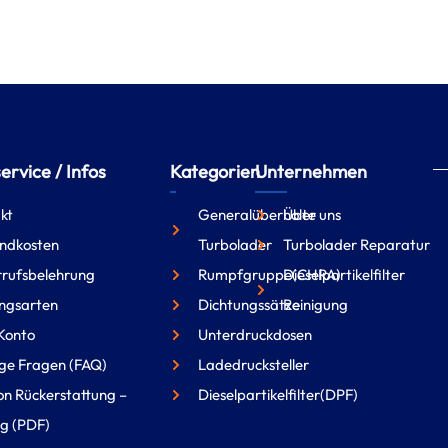
rvice / Infos
Kategorien
Unternehmen
kt
Generalüberholte
Über uns
ndkosten
Turbolader
Turbolader Reparatur
rufsbelehrung
Rumpfgruppe(CHRA)
Dieselpartikelfilter
ngsarten
Dichtungssätze
Reinigung
Konto
Unterdruckdosen
ge Fragen (FAQ)
Ladedrucksteller
on Rückerstattung –
Dieselpartikelfilter(DPF)
g (PDF)