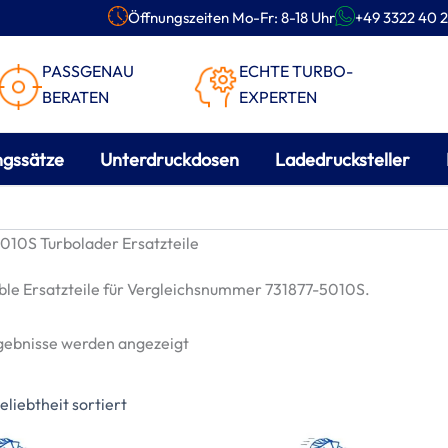
Öffnungszeiten Mo-Fr: 8-18 Uhr
+49 3322 40 2
PASSGENAU
ECHTE TURBO-
BERATEN
EXPERTEN
ngssätze
Unterdruckdosen
Ladedrucksteller
010S Turbolader Ersatzteile
le Ersatzteile für Vergleichsnummer 731877-5010S.
Nach
rgebnisse werden angezeigt
Beliebtheit
sortiert