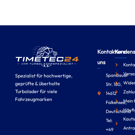
Kontaktiere
Kundense
uns
Konta
Versa
Spandauer
Spezialist für hochwertige,
Wider
geprüfte & überholte
Str. 180,
Turbolader für viele
Zahlu
14612
Fahrzeugmarken
Mein 
Falkensee,
Häufi
Deutschland
Kauti
Tel:
Antra
+49