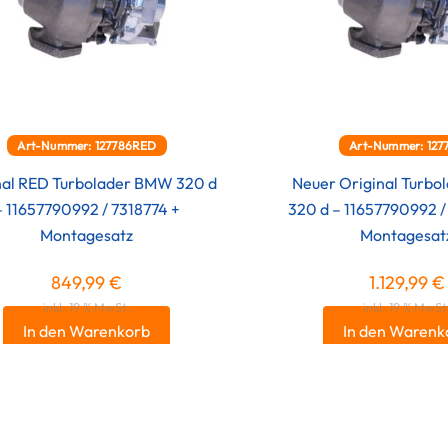
Art-Nummer: 127786RED
Art-Nummer: 127
nal RED Turbolader BMW 320 d
Neuer Original Turb
– 11657790992 / 7318774 +
320 d – 11657790992 /
Montagesatz
Montagesat
849,99
€
1.129,99
€
inkl. 19 % MwSt.
inkl. 19 % MwSt
In den Warenkorb
In den Warenk