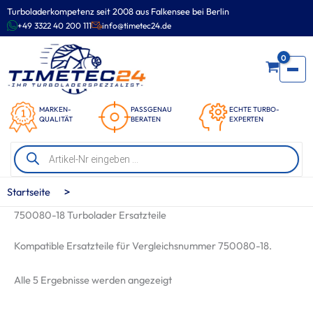
Zum
Turboladerkompetenz seit 2008 aus Falkensee bei Berlin
Inhalt
+49 3322 40 200 111
info@timetec24.de
springen
0
MARKEN-
PASSGENAU
ECHTE TURBO-
QUALITÄT
BERATEN
EXPERTEN
Products
search
>
Startseite
750080-18 Turbolader Ersatzteile
Kompatible Ersatzteile für Vergleichsnummer 750080-18.
Nach
Alle 5 Ergebnisse werden angezeigt
Beliebtheit
sortiert