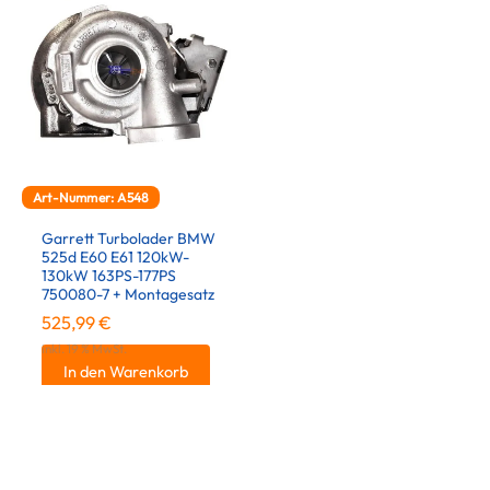
Art-Nummer: A548
Garrett Turbolader BMW
525d E60 E61 120kW-
130kW 163PS-177PS
750080-7 + Montagesatz
525,99
€
inkl. 19 % MwSt.
In den Warenkorb