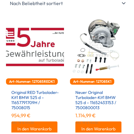
Art-Nummer: 127085REDK1
Art-Nummer: 127085K1
Original RED Turbolader-
Neuer Original
Kit1 BMW 525 d –
Turbolader-Kit1 BMW
11657791709H /
525 d – 11652433153 /
75008015
7500800013
954,99
€
1.114,99
€
inkl. 19 % MwSt.
inkl. 19 % MwSt.
In den Warenkorb
In den Warenkorb