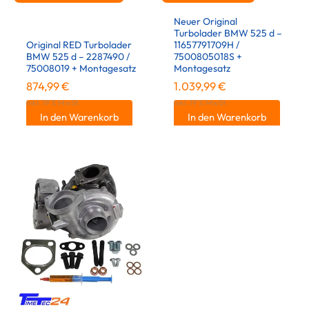
Neuer Original
Turbolader BMW 525 d –
Original RED Turbolader
11657791709H /
BMW 525 d – 2287490 /
7500805018S +
75008019 + Montagesatz
Montagesatz
874,99
€
1.039,99
€
inkl. 19 % MwSt.
inkl. 19 % MwSt.
In den Warenkorb
In den Warenkorb