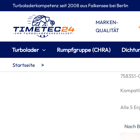
Zum
Turboladerkompetenz seit 2008 aus Falkensee bei Berlin
Inhalt
springen
MARKEN-
QUALITÄT
Turbolader
Rumpfgruppe (CHRA)
Dichtu
>
Startseite
758351-0
Kompatib
Alle 5 E