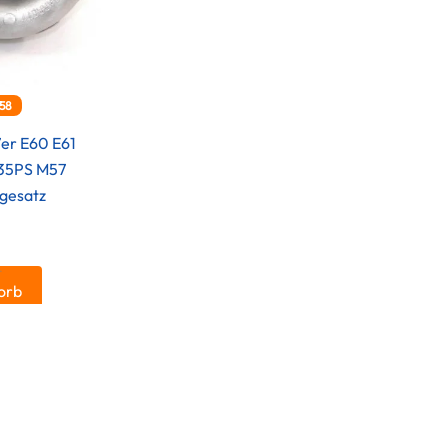
58
er E60 E61
235PS M57
gesatz
.
orb