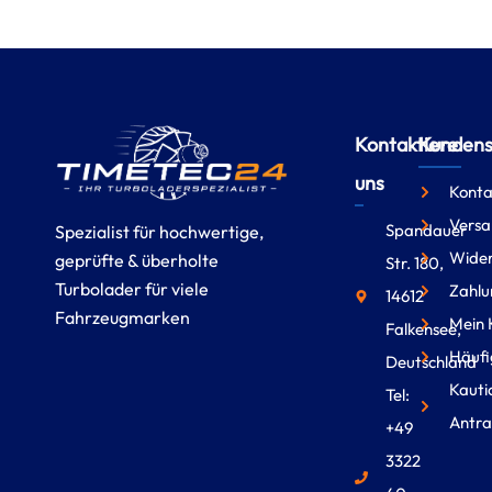
Kontaktiere
Kundense
uns
Konta
Versa
Spandauer
Spezialist für hochwertige,
Wider
geprüfte & überholte
Str. 180,
Turbolader für viele
Zahlu
14612
Fahrzeugmarken
Mein 
Falkensee,
Häufi
Deutschland
Kauti
Tel:
Antra
+49
3322