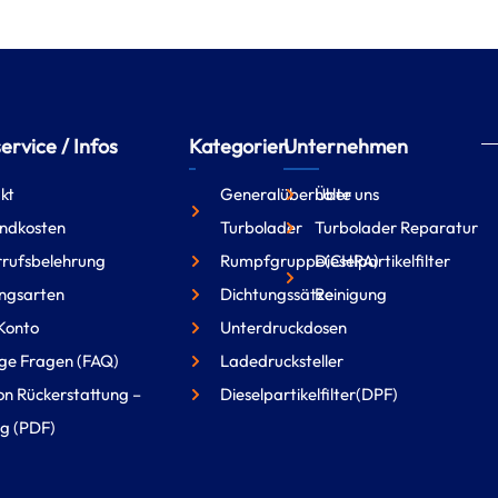
rvice / Infos
Kategorien
Unternehmen
kt
Generalüberholte
Über uns
ndkosten
Turbolader
Turbolader Reparatur
rufsbelehrung
Rumpfgruppe(CHRA)
Dieselpartikelfilter
ngsarten
Dichtungssätze
Reinigung
Konto
Unterdruckdosen
ge Fragen (FAQ)
Ladedrucksteller
on Rückerstattung –
Dieselpartikelfilter(DPF)
g (PDF)