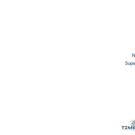
N
Supe