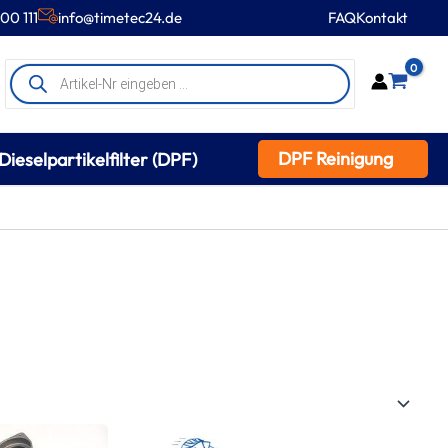
00 111
info@timetec24.de
FAQ
Kontakt
Products
0
search
DPF Reinigung
Dieselpartikelfilter (DPF)