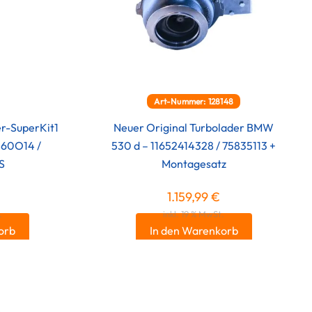
Art-Nummer: 128148
er-SuperKit1
Neuer Original Turbolader BMW
260O14 /
530 d – 11652414328 / 75835113 +
S
Montagesatz
1.159,99
€
.
inkl. 19 % MwSt.
orb
In den Warenkorb