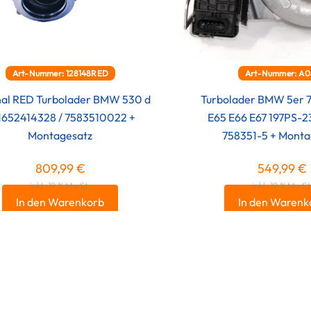
Art-Nummer: 128148RED
Art-Nummer: A0
nal RED Turbolader BMW 530 d
Turbolader BMW 5er 7
11652414328 / 7583510022 +
E65 E66 E67 197PS-
Montagesatz
758351-5 + Monta
809,99
€
549,99
€
inkl. 19 % MwSt.
inkl. 19 % MwSt
In den Warenkorb
In den Warenk