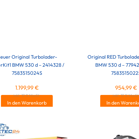
euer Original Turbolader-
Original RED Turbolad
rKit1 BMW 530 d – 2414328 /
BMW 530 d – 7794
7583515024S
7583515022
1.199,99
€
954,99
€
inkl. 19 % MwSt.
inkl. 19 % MwSt
In den Warenkorb
In den Warenk