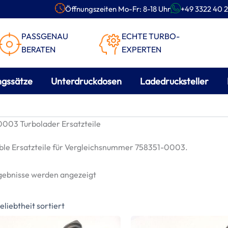
Öffnungszeiten Mo-Fr: 8-18 Uhr
+49 3322 40 2
PASSGENAU
ECHTE TURBO-
BERATEN
EXPERTEN
ngssätze
Unterdruckdosen
Ladedrucksteller
003 Turbolader Ersatzteile
le Ersatzteile für Vergleichsnummer 758351-0003.
Nach
rgebnisse werden angezeigt
Beliebtheit
sortiert