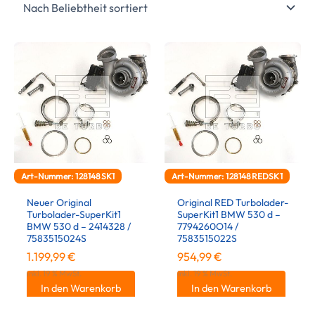
Art-Nummer: 128148SK1
Art-Nummer: 128148REDSK1
Neuer Original
Original RED Turbolader-
Turbolader-SuperKit1
SuperKit1 BMW 530 d –
BMW 530 d – 2414328 /
7794260O14 /
7583515024S
7583515022S
1.199,99
€
954,99
€
inkl. 19 % MwSt.
inkl. 19 % MwSt.
In den Warenkorb
In den Warenkorb