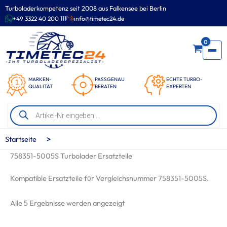
Zum
Turboladerkompetenz seit 2008 aus Falkensee bei Berlin
Inhalt
+49 3322 40 200 111
info@timetec24.de
springen
0
MARKEN-
PASSGENAU
ECHTE TURBO-
QUALITÄT
BERATEN
EXPERTEN
Products
search
>
Startseite
758351-5005S Turbolader Ersatzteile
Kompatible Ersatzteile für Vergleichsnummer 758351-5005S.
Nach
Alle 5 Ergebnisse werden angezeigt
Beliebtheit
sortiert