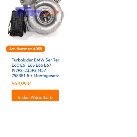
Art-Nummer: A058
Turbolader BMW 5er 7er
E60 E61 E65 E66 E67
197PS-235PS M57
758351-5 + Montagesatz
549,99
€
inkl. 19 % MwSt.
In den Warenkorb