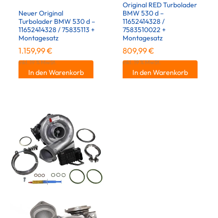
Original RED Turbolader
Neuer Original
BMW 530 d –
Turbolader BMW 530 d –
11652414328 /
11652414328 / 75835113 +
7583510022 +
Montagesatz
Montagesatz
1.159,99
€
809,99
€
inkl. 19 % MwSt.
inkl. 19 % MwSt.
In den Warenkorb
In den Warenkorb