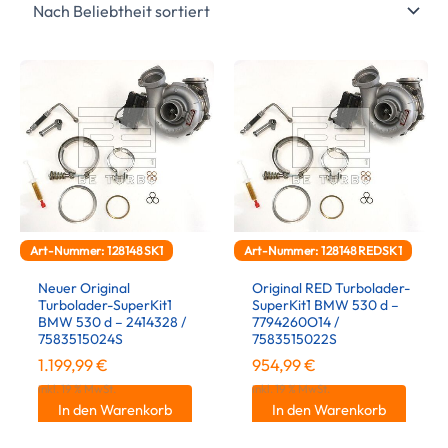
Art-Nummer: 128148SK1
Art-Nummer: 128148REDSK1
Neuer Original
Original RED Turbolader-
Turbolader-SuperKit1
SuperKit1 BMW 530 d –
BMW 530 d – 2414328 /
7794260O14 /
7583515024S
7583515022S
1.199,99
€
954,99
€
inkl. 19 % MwSt.
inkl. 19 % MwSt.
In den Warenkorb
In den Warenkorb