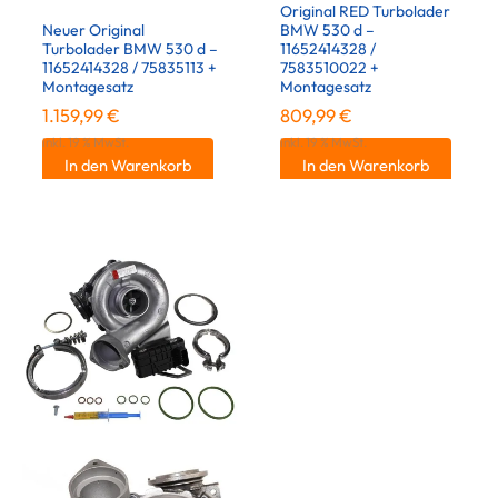
Original RED Turbolader
Neuer Original
BMW 530 d –
Turbolader BMW 530 d –
11652414328 /
11652414328 / 75835113 +
7583510022 +
Montagesatz
Montagesatz
1.159,99
€
809,99
€
inkl. 19 % MwSt.
inkl. 19 % MwSt.
In den Warenkorb
In den Warenkorb