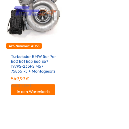
Art-Nummer: A058
Turbolader BMW 5er 7er
E60 E61 E65 E66 E67
197PS-235PS M57
758351-5 + Montagesatz
549,99
€
inkl. 19 % MwSt.
In den Warenkorb