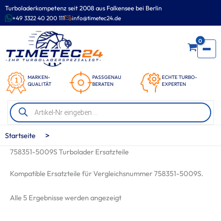
Zum
Turboladerkompetenz seit 2008 aus Falkensee bei Berlin
Inhalt
+49 3322 40 200 111
info@timetec24.de
springen
0
MARKEN-
PASSGENAU
ECHTE TURBO-
QUALITÄT
BERATEN
EXPERTEN
Products
search
>
Startseite
758351-5009S Turbolader Ersatzteile
Kompatible Ersatzteile für Vergleichsnummer 758351-5009S.
Nach
Alle 5 Ergebnisse werden angezeigt
Beliebtheit
sortiert