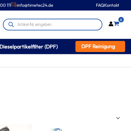
00 111
info@timetec24.de
FAQ
Kontakt
Products
0
search
DPF Reinigung
Dieselpartikelfilter (DPF)