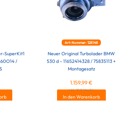
Art-Nummer: 128148
er-SuperKit1
Neuer Original Turbolader BMW
260O14 /
530 d – 11652414328 / 75835113 +
S
Montagesatz
1.159,99
€
.
inkl. 19 % MwSt.
orb
In den Warenkorb