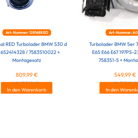
Art-Nummer: 128148RED
Art-Nummer: A0
nal RED Turbolader BMW 530 d
Turbolader BMW 5er 7
11652414328 / 7583510022 +
E65 E66 E67 197PS-
Montagesatz
758351-5 + Monta
809,99
€
549,99
€
inkl. 19 % MwSt.
inkl. 19 % MwSt
In den Warenkorb
In den Warenk