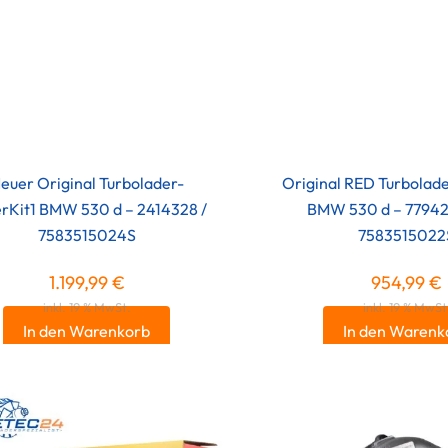
euer Original Turbolader-
Original RED Turbolad
rKit1 BMW 530 d – 2414328 /
BMW 530 d – 7794
7583515024S
7583515022
1.199,99
€
954,99
€
inkl. 19 % MwSt.
inkl. 19 % MwSt
In den Warenkorb
In den Warenk