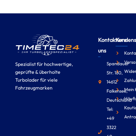
Kontaktiere
Kundense
uns
Konta
Versa
Spandauer
Spezialist für hochwertige,
Wider
geprüfte & überholte
Str. 180,
Turbolader für viele
Zahlu
14612
Fahrzeugmarken
Mein 
Falkensee,
Häufi
Deutschland
Kauti
Tel:
Antra
+49
3322