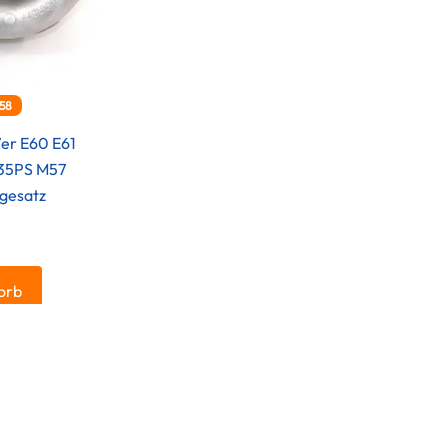
58
er E60 E61
235PS M57
gesatz
.
orb