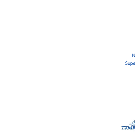
N
Supe