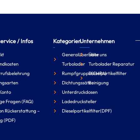
rvice / Infos
Kategorien
Unternehmen
kt
Generalüberholte
Über uns
ndkosten
Turbolader
Turbolader Reparatur
rufsbelehrung
Rumpfgruppe(CHRA)
Dieselpartikelfilter
ngsarten
Dichtungssätze
Reinigung
Konto
Unterdruckdosen
ge Fragen (FAQ)
Ladedrucksteller
on Rückerstattung –
Dieselpartikelfilter(DPF)
g (PDF)