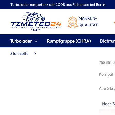
Zum
Turboladerkompetenz seit 2008 aus Falkensee bei Berlin
Inhalt
springen
MARKEN-
QUALITÄT
Turbolader
Rumpfgruppe (CHRA)
Dichtu
>
Startseite
758351-5
Kompatib
Alle 5 E