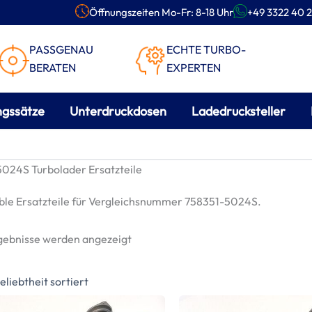
Öffnungszeiten Mo-Fr: 8-18 Uhr
+49 3322 40 2
PASSGENAU
ECHTE TURBO-
BERATEN
EXPERTEN
ngssätze
Unterdruckdosen
Ladedrucksteller
024S Turbolader Ersatzteile
le Ersatzteile für Vergleichsnummer 758351-5024S.
Nach
rgebnisse werden angezeigt
Beliebtheit
sortiert