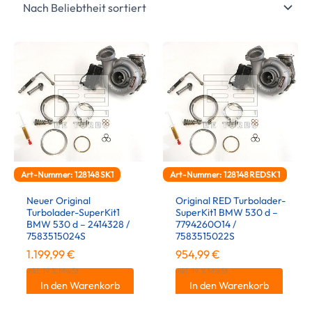
Art-Nummer: 128148SK1
Art-Nummer: 128148REDSK1
Neuer Original
Original RED Turbolader-
Turbolader-SuperKit1
SuperKit1 BMW 530 d –
BMW 530 d – 2414328 /
7794260O14 /
7583515024S
7583515022S
1.199,99
€
954,99
€
inkl. 19 % MwSt.
inkl. 19 % MwSt.
In den Warenkorb
In den Warenkorb