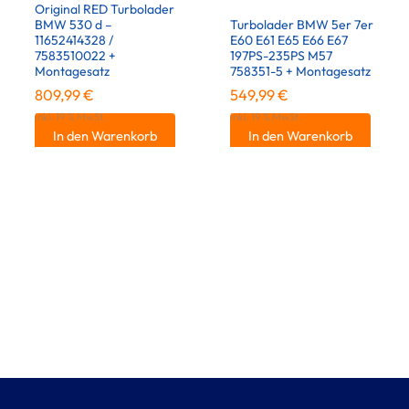
Original RED Turbolader
BMW 530 d –
Turbolader BMW 5er 7er
11652414328 /
E60 E61 E65 E66 E67
7583510022 +
197PS-235PS M57
Montagesatz
758351-5 + Montagesatz
809,99
€
549,99
€
inkl. 19 % MwSt.
inkl. 19 % MwSt.
In den Warenkorb
In den Warenkorb