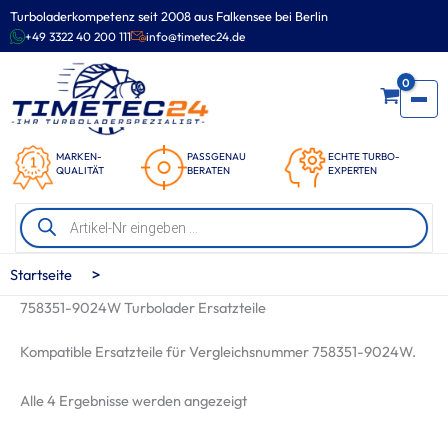
Zum
Turboladerkompetenz seit 2008 aus Falkensee bei Berlin
Inhalt
+49 3322 40 200 111
info@timetec24.de
springen
0
MARKEN-
PASSGENAU
ECHTE TURBO-
QUALITÄT
BERATEN
EXPERTEN
Products
search
>
Startseite
758351-9024W Turbolader Ersatzteile
Kompatible Ersatzteile für Vergleichsnummer 758351-9024W.
Nach
Alle 4 Ergebnisse werden angezeigt
Beliebtheit
sortiert