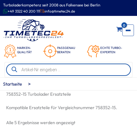
Zum
Turboladerkompetenz seit 2008 aus Falkensee bei Berlin
Inhalt
+49 3322 40 200 111
info@timetec24.de
springen
0
MARKEN-
PASSGENAU
ECHTE TURBO-
QUALITÄT
BERATEN
EXPERTEN
Products
search
>
Startseite
758352-15 Turbolader Ersatzteile
Kompatible Ersatzteile für Vergleichsnummer 758352-15.
Nach
Alle 5 Ergebnisse werden angezeigt
Beliebtheit
sortiert