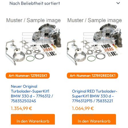
Art-Nummer: 127892SK1
Art-Nummer: 127892REDSK1
Neuer Original
Turbolader-SuperKit1
Original RED Turbolader-
BMW 330 d – 7796312 /
SuperKit1 BMW 330 d –
7583525024S
7796312P15 / 75835221
1.354,99
€
1.064,99
€
inkl. 19 % MwSt.
inkl. 19 % MwSt.
In den Warenkorb
In den Warenkorb