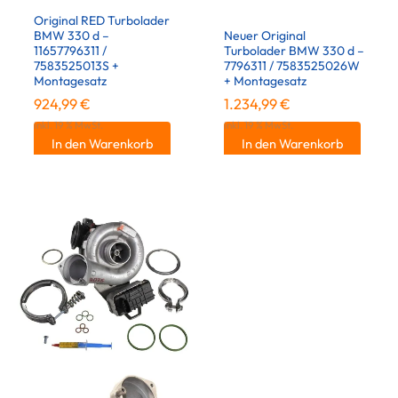
Original RED Turbolader
BMW 330 d –
Neuer Original
11657796311 /
Turbolader BMW 330 d –
7583525013S +
7796311 / 7583525026W
Montagesatz
+ Montagesatz
924,99
€
1.234,99
€
inkl. 19 % MwSt.
inkl. 19 % MwSt.
In den Warenkorb
In den Warenkorb