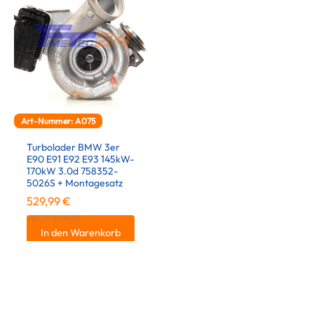
Art-Nummer: A075
Turbolader BMW 3er
E90 E91 E92 E93 145kW-
170kW 3.0d 758352-
5026S + Montagesatz
529,99
€
inkl. 19 % MwSt.
In den Warenkorb