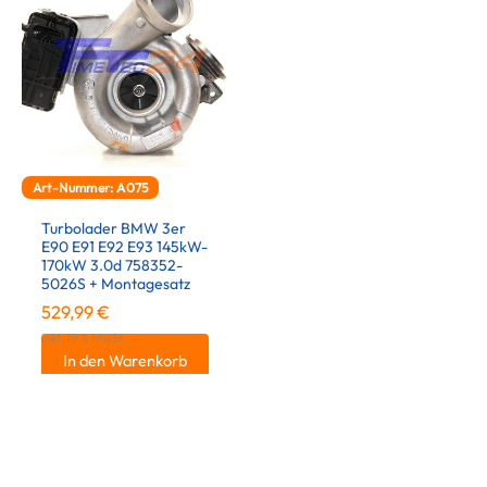
Art-Nummer: A075
Turbolader BMW 3er
E90 E91 E92 E93 145kW-
170kW 3.0d 758352-
5026S + Montagesatz
529,99
€
inkl. 19 % MwSt.
In den Warenkorb