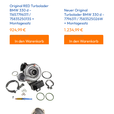
Original RED Turbolader
BMW 330 d –
Neuer Original
11657796311 /
Turbolader BMW 330 d –
7583525013S +
7796311 / 7583525026W
Montagesatz
+ Montagesatz
924,99
€
1.234,99
€
inkl. 19 % MwSt.
inkl. 19 % MwSt.
In den Warenkorb
In den Warenkorb