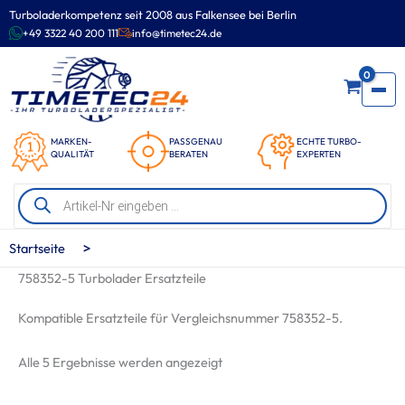
Zum
Turboladerkompetenz seit 2008 aus Falkensee bei Berlin
Inhalt
+49 3322 40 200 111
info@timetec24.de
springen
0
MARKEN-
PASSGENAU
ECHTE TURBO-
QUALITÄT
BERATEN
EXPERTEN
Products
search
>
Startseite
758352-5 Turbolader Ersatzteile
Kompatible Ersatzteile für Vergleichsnummer 758352-5.
Nach
Alle 5 Ergebnisse werden angezeigt
Beliebtheit
sortiert