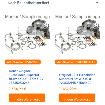
Art-Nummer: 127892SK1
Art-Nummer: 127892REDSK1
Neuer Original
Turbolader-SuperKit1
Original RED Turbolader-
BMW 330 d – 7796312 /
SuperKit1 BMW 330 d –
7583525024S
7796312P15 / 75835221
1.354,99
€
1.064,99
€
inkl. 19 % MwSt.
inkl. 19 % MwSt.
In den Warenkorb
In den Warenkorb