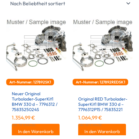
Art-Nummer: 127892SK1
Art-Nummer: 127892REDSK1
Neuer Original
Turbolader-SuperKit1
Original RED Turbolader-
BMW 330 d – 7796312 /
SuperKit1 BMW 330 d –
7583525024S
7796312P15 / 75835221
1.354,99
€
1.064,99
€
inkl. 19 % MwSt.
inkl. 19 % MwSt.
In den Warenkorb
In den Warenkorb