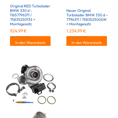
Original RED Turbolader
BMW 330 d –
Neuer Original
11657796311 /
Turbolader BMW 330 d –
7583525013S +
7796311 / 7583525026W
Montagesatz
+ Montagesatz
924,99
€
1.234,99
€
inkl. 19 % MwSt.
inkl. 19 % MwSt.
In den Warenkorb
In den Warenkorb