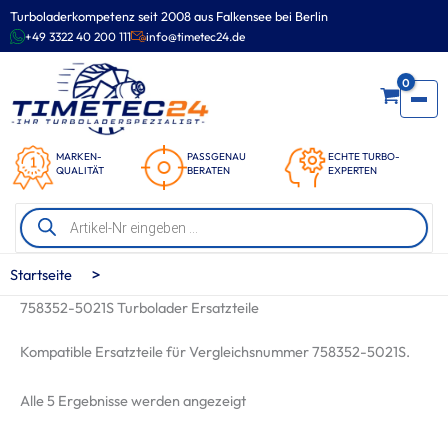
Zum
Turboladerkompetenz seit 2008 aus Falkensee bei Berlin
Inhalt
+49 3322 40 200 111
info@timetec24.de
springen
0
MARKEN-
PASSGENAU
ECHTE TURBO-
QUALITÄT
BERATEN
EXPERTEN
Products
search
>
Startseite
758352-5021S Turbolader Ersatzteile
Kompatible Ersatzteile für Vergleichsnummer 758352-5021S.
Nach
Alle 5 Ergebnisse werden angezeigt
Beliebtheit
sortiert