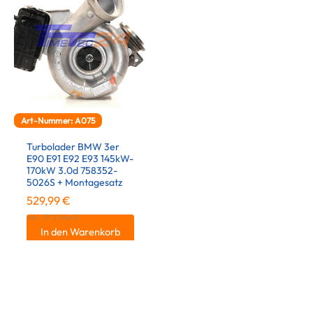
Art-Nummer: A075
Turbolader BMW 3er
E90 E91 E92 E93 145kW-
170kW 3.0d 758352-
5026S + Montagesatz
529,99
€
inkl. 19 % MwSt.
In den Warenkorb