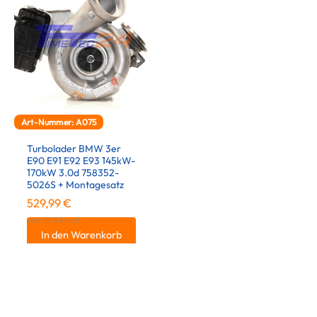
Art-Nummer: A075
Turbolader BMW 3er
E90 E91 E92 E93 145kW-
170kW 3.0d 758352-
5026S + Montagesatz
529,99
€
inkl. 19 % MwSt.
In den Warenkorb