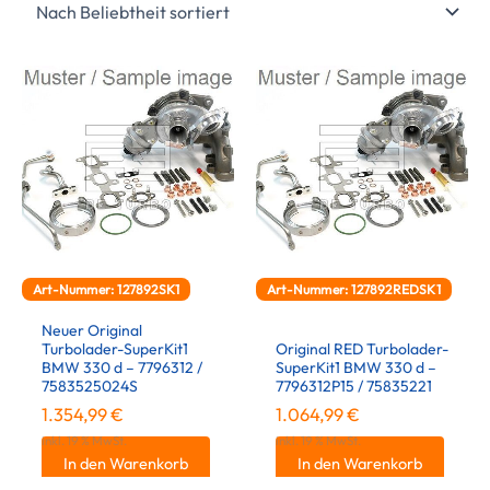
Art-Nummer: 127892SK1
Art-Nummer: 127892REDSK1
Neuer Original
Turbolader-SuperKit1
Original RED Turbolader-
BMW 330 d – 7796312 /
SuperKit1 BMW 330 d –
7583525024S
7796312P15 / 75835221
1.354,99
€
1.064,99
€
inkl. 19 % MwSt.
inkl. 19 % MwSt.
In den Warenkorb
In den Warenkorb