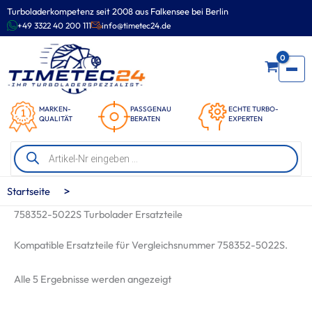
Zum
Turboladerkompetenz seit 2008 aus Falkensee bei Berlin
Inhalt
+49 3322 40 200 111
info@timetec24.de
springen
0
MARKEN-
PASSGENAU
ECHTE TURBO-
QUALITÄT
BERATEN
EXPERTEN
Products
search
>
Startseite
758352-5022S Turbolader Ersatzteile
Kompatible Ersatzteile für Vergleichsnummer 758352-5022S.
Nach
Alle 5 Ergebnisse werden angezeigt
Beliebtheit
sortiert