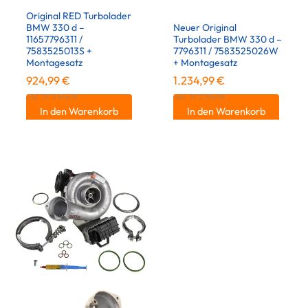
Original RED Turbolader
BMW 330 d –
Neuer Original
11657796311 /
Turbolader BMW 330 d –
7583525013S +
7796311 / 7583525026W
Montagesatz
+ Montagesatz
924,99
€
1.234,99
€
inkl. 19 % MwSt.
inkl. 19 % MwSt.
In den Warenkorb
In den Warenkorb