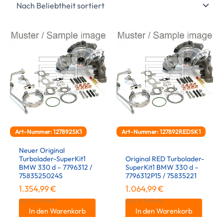
Art-Nummer: 127892SK1
Art-Nummer: 127892REDSK1
Neuer Original
Turbolader-SuperKit1
Original RED Turbolader-
BMW 330 d – 7796312 /
SuperKit1 BMW 330 d –
7583525024S
7796312P15 / 75835221
1.354,99
€
1.064,99
€
inkl. 19 % MwSt.
inkl. 19 % MwSt.
In den Warenkorb
In den Warenkorb