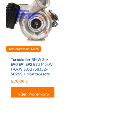
Art-Nummer: A075
Turbolader BMW 3er
E90 E91 E92 E93 145kW-
170kW 3.0d 758352-
5026S + Montagesatz
529,99
€
inkl. 19 % MwSt.
In den Warenkorb