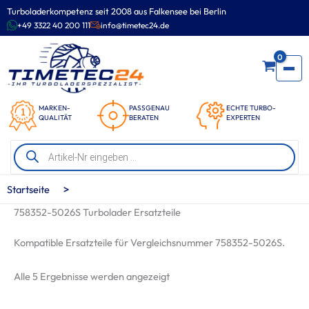
Zum
Turboladerkompetenz seit 2008 aus Falkensee bei Berlin
Inhalt
+49 3322 40 200 111
info@timetec24.de
springen
0
MARKEN-
PASSGENAU
ECHTE TURBO-
QUALITÄT
BERATEN
EXPERTEN
Products
search
>
Startseite
758352-5026S Turbolader Ersatzteile
Kompatible Ersatzteile für Vergleichsnummer 758352-5026S.
Nach
Alle 5 Ergebnisse werden angezeigt
Beliebtheit
sortiert