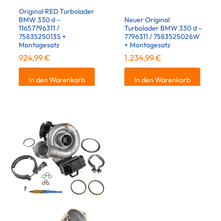
Original RED Turbolader
BMW 330 d –
Neuer Original
11657796311 /
Turbolader BMW 330 d –
7583525013S +
7796311 / 7583525026W
Montagesatz
+ Montagesatz
924,99
€
1.234,99
€
inkl. 19 % MwSt.
inkl. 19 % MwSt.
In den Warenkorb
In den Warenkorb