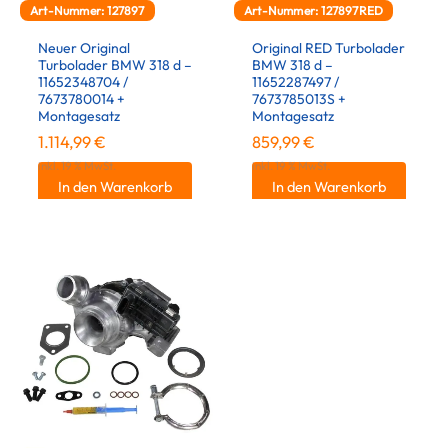
Art-Nummer: 127897
Art-Nummer: 127897RED
Neuer Original
Original RED Turbolader
Turbolader BMW 318 d –
BMW 318 d –
11652348704 /
11652287497 /
7673780014 +
7673785013S +
Montagesatz
Montagesatz
1.114,99
€
859,99
€
inkl. 19 % MwSt.
inkl. 19 % MwSt.
In den Warenkorb
In den Warenkorb