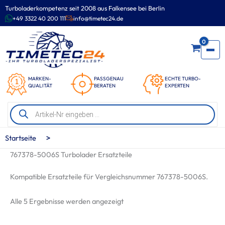
Zum
Turboladerkompetenz seit 2008 aus Falkensee bei Berlin
Inhalt
+49 3322 40 200 111
info@timetec24.de
springen
0
MARKEN-
PASSGENAU
ECHTE TURBO-
QUALITÄT
BERATEN
EXPERTEN
Products
search
>
Startseite
767378-5006S Turbolader Ersatzteile
Kompatible Ersatzteile für Vergleichsnummer 767378-5006S.
Nach
Alle 5 Ergebnisse werden angezeigt
Beliebtheit
sortiert