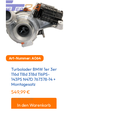
Art-Nummer: A064
Turbolader BMW 1er 3er
116d 118d 318d 116PS-
143PS N47D 767378-14 +
Montagesatz
549,99
€
inkl. 19 % MwSt.
In den Warenkorb