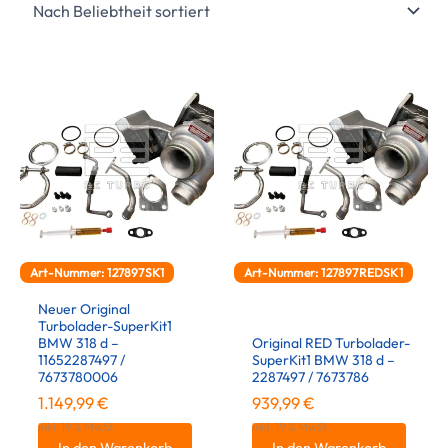
Art-Nummer: 127897SK1
Art-Nummer: 127897REDSK1
Neuer Original
Turbolader-SuperKit1
BMW 318 d –
Original RED Turbolader-
11652287497 /
SuperKit1 BMW 318 d –
7673780006
2287497 / 7673786
1.149,99
€
939,99
€
inkl. 19 % MwSt.
inkl. 19 % MwSt.
In den Warenkorb
In den Warenkorb