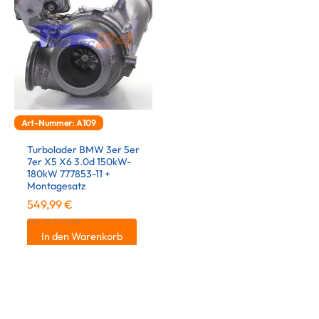
Art-Nummer: A109
Turbolader BMW 3er 5er
7er X5 X6 3.0d 150kW-
180kW 777853-11 +
Montagesatz
549,99
€
inkl. 19 % MwSt.
In den Warenkorb