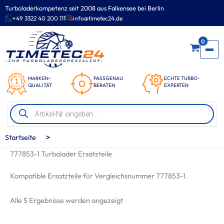
Zum
Turboladerkompetenz seit 2008 aus Falkensee bei Berlin
Inhalt
+49 3322 40 200 111
info@timetec24.de
springen
0
MARKEN-
PASSGENAU
ECHTE TURBO-
QUALITÄT
BERATEN
EXPERTEN
Products
search
>
Startseite
777853-1 Turbolader Ersatzteile
Kompatible Ersatzteile für Vergleichsnummer 777853-1.
Nach
Alle 5 Ergebnisse werden angezeigt
Beliebtheit
sortiert