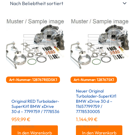
Art-Nummer: 128767REDSK1
Art-Nummer: 128767SK1
Neuer Original
Turbolader-SuperKit1
Original RED Turbolader-
BMW xDrive 30 d –
SuperKit1 BMW xDrive
11657799759 /
30 d – 7799759 / 7778536
7778530005
959,99
€
1.144,99
€
inkl. 19 % MwSt.
inkl. 19 % MwSt.
In den Warenkorb
In den Warenkorb