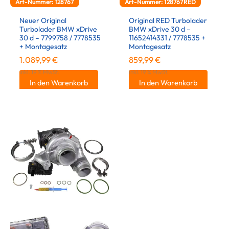
Art-Nummer: 128767
Art-Nummer: 128767RED
Neuer Original
Original RED Turbolader
Turbolader BMW xDrive
BMW xDrive 30 d –
30 d – 7799758 / 7778535
11652414331 / 7778535 +
+ Montagesatz
Montagesatz
1.089,99
€
859,99
€
inkl. 19 % MwSt.
inkl. 19 % MwSt.
In den Warenkorb
In den Warenkorb