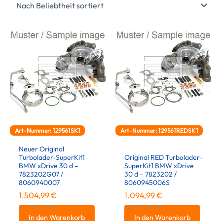
Art-Nummer: 129561SK1
Art-Nummer: 129561REDSK1
Neuer Original
Turbolader-SuperKit1
Original RED Turbolader-
BMW xDrive 30 d –
SuperKit1 BMW xDrive
7823202G07 /
30 d – 7823202 /
8060940007
8060945006S
1.504,99
€
1.094,99
€
inkl. 19 % MwSt.
inkl. 19 % MwSt.
In den Warenkorb
In den Warenkorb