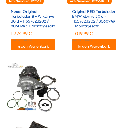
Art-Nummer: 129561
Art-Nummer: 129561RED
Neuer Original
Original RED Turbolader
Turbolader BMW xDrive
BMW xDrive 30 d –
30 d – 11657823202 /
11657823202 / 8060949
8060943 + Montagesatz
+ Montagesatz
1.374,99
€
1.019,99
€
inkl. 19 % MwSt.
inkl. 19 % MwSt.
In den Warenkorb
In den Warenkorb