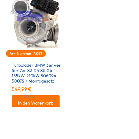
Art-Nummer: A078
Turbolader BMW 3er 4er
5er 7er X3 X4 X5 X6
155kW-210kW 806094-
5007S + Montagesatz
549,99
€
inkl. 19 % MwSt.
In den Warenkorb