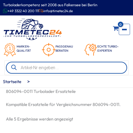
Zum
Turboladerkompetenz seit 2008 aus Falkensee bei Berlin
Inhalt
+49 3322 40 200 111
info@timetec24.de
springen
0
MARKEN-
PASSGENAU
ECHTE TURBO-
QUALITÄT
BERATEN
EXPERTEN
Products
search
>
Startseite
806094-0011 Turbolader Ersatzteile
Kompatible Ersatzteile für Vergleichsnummer 806094-0011.
Nach
Alle 5 Ergebnisse werden angezeigt
Beliebtheit
sortiert