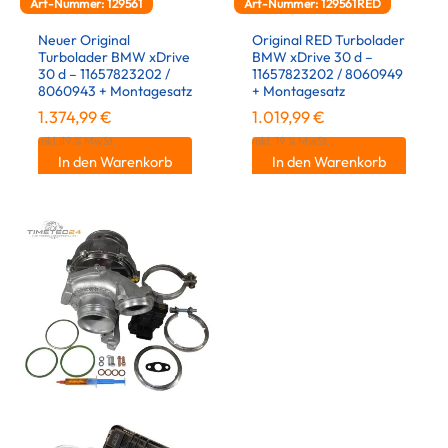
Art-Nummer: 129561
Art-Nummer: 129561RED
Neuer Original
Original RED Turbolader
Turbolader BMW xDrive
BMW xDrive 30 d –
30 d – 11657823202 /
11657823202 / 8060949
8060943 + Montagesatz
+ Montagesatz
1.374,99
€
1.019,99
€
inkl. 19 % MwSt.
inkl. 19 % MwSt.
In den Warenkorb
In den Warenkorb