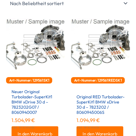
Art-Nummer: 129561SK1
Art-Nummer: 129561REDSK1
Neuer Original
Turbolader-SuperKit1
Original RED Turbolader-
BMW xDrive 30 d –
SuperKit1 BMW xDrive
7823202G07 /
30 d – 7823202 /
8060940007
8060945006S
1.504,99
€
1.094,99
€
inkl. 19 % MwSt.
inkl. 19 % MwSt.
In den Warenkorb
In den Warenkorb