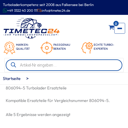
Zum
Turboladerkompetenz seit 2008 aus Falkensee bei Berlin
Inhalt
+49 3322 40 200 111
info@timetec24.de
springen
0
MARKEN-
PASSGENAU
ECHTE TURBO-
QUALITÄT
BERATEN
EXPERTEN
Products
search
>
Startseite
806094-5 Turbolader Ersatzteile
Kompatible Ersatzteile für Vergleichsnummer 806094-5.
Nach
Alle 5 Ergebnisse werden angezeigt
Beliebtheit
sortiert