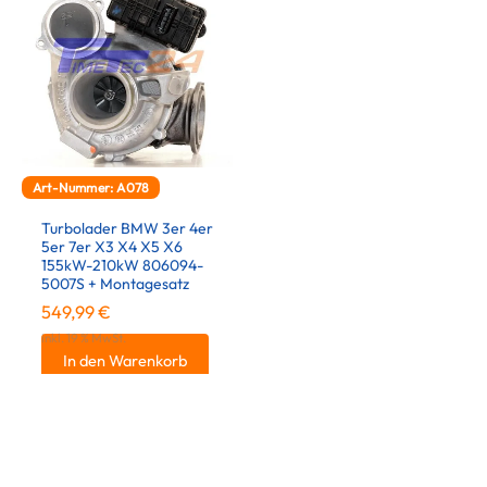
Art-Nummer: A078
Turbolader BMW 3er 4er
5er 7er X3 X4 X5 X6
155kW-210kW 806094-
5007S + Montagesatz
549,99
€
inkl. 19 % MwSt.
In den Warenkorb