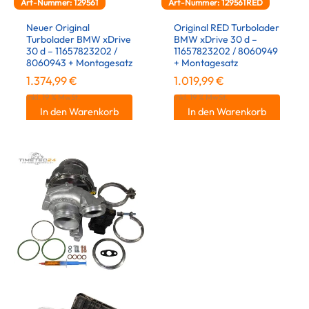
Art-Nummer: 129561
Art-Nummer: 129561RED
Neuer Original
Original RED Turbolader
Turbolader BMW xDrive
BMW xDrive 30 d –
30 d – 11657823202 /
11657823202 / 8060949
8060943 + Montagesatz
+ Montagesatz
1.374,99
€
1.019,99
€
inkl. 19 % MwSt.
inkl. 19 % MwSt.
In den Warenkorb
In den Warenkorb