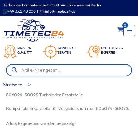
Zum
Turboladerkompetenz seit 2008 aus Falkensee bei Berlin
Inhalt
+49 3322 40 200 111
info@timetec24.de
springen
0
MARKEN-
PASSGENAU
ECHTE TURBO-
QUALITÄT
BERATEN
EXPERTEN
Products
search
>
Startseite
806094-5009S Turbolader Ersatzteile
Kompatible Ersatzteile für Vergleichsnummer 806094-5009S.
Nach
Alle 5 Ergebnisse werden angezeigt
Beliebtheit
sortiert