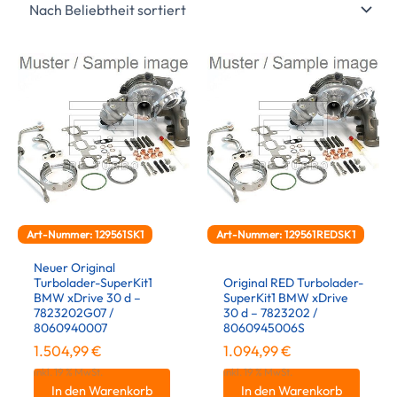
Art-Nummer: 129561SK1
Art-Nummer: 129561REDSK1
Neuer Original
Turbolader-SuperKit1
Original RED Turbolader-
BMW xDrive 30 d –
SuperKit1 BMW xDrive
7823202G07 /
30 d – 7823202 /
8060940007
8060945006S
1.504,99
€
1.094,99
€
inkl. 19 % MwSt.
inkl. 19 % MwSt.
In den Warenkorb
In den Warenkorb