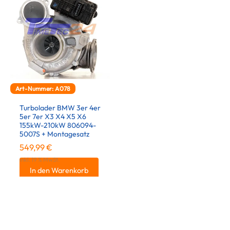
Art-Nummer: A078
Turbolader BMW 3er 4er
5er 7er X3 X4 X5 X6
155kW-210kW 806094-
5007S + Montagesatz
549,99
€
inkl. 19 % MwSt.
In den Warenkorb