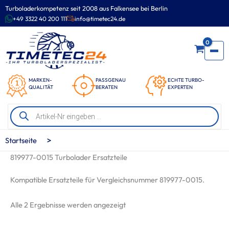
Zum
Turboladerkompetenz seit 2008 aus Falkensee bei Berlin
Inhalt
+49 3322 40 200 111
info@timetec24.de
springen
0
MARKEN-
PASSGENAU
ECHTE TURBO-
QUALITÄT
BERATEN
EXPERTEN
Products
search
>
Startseite
819977-0015 Turbolader Ersatzteile
Kompatible Ersatzteile für Vergleichsnummer 819977-0015.
Nach
Alle 2 Ergebnisse werden angezeigt
Beliebtheit
sortiert