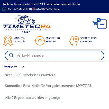
Zum
Turboladerkompetenz seit 2008 aus Falkensee bei Berlin
Inhalt
+49 3322 40 200 111
info@timetec24.de
springen
0
MARKEN-
PASSGENAU
ECHTE TURBO-
QUALITÄT
BERATEN
EXPERTEN
Products
search
>
Startseite
819977-13 Turbolader Ersatzteile
Kompatible Ersatzteile für Vergleichsnummer 819977-13.
Nach
Alle 2 Ergebnisse werden angezeigt
Beliebtheit
sortiert