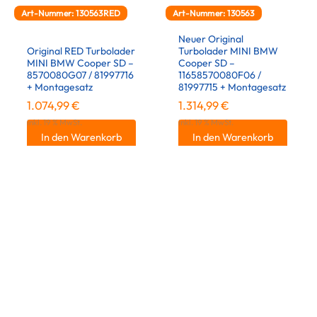
Art-Nummer: 130563RED
Art-Nummer: 130563
Neuer Original
Original RED Turbolader
Turbolader MINI BMW
MINI BMW Cooper SD –
Cooper SD –
8570080G07 / 81997716
11658570080F06 /
+ Montagesatz
81997715 + Montagesatz
1.074,99
€
1.314,99
€
inkl. 19 % MwSt.
inkl. 19 % MwSt.
In den Warenkorb
In den Warenkorb