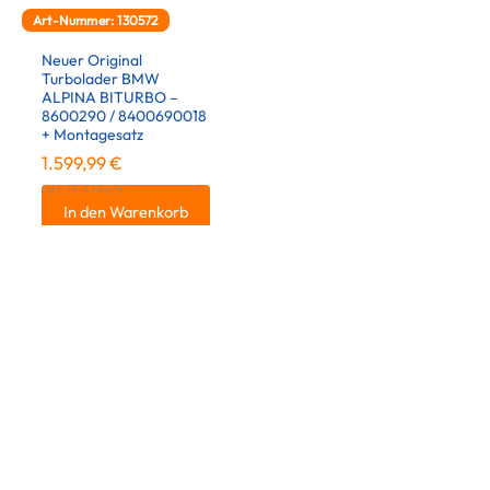
Art-Nummer: 130572
Neuer Original
Turbolader BMW
ALPINA BITURBO –
8600290 / 8400690018
+ Montagesatz
1.599,99
€
inkl. 19 % MwSt.
In den Warenkorb