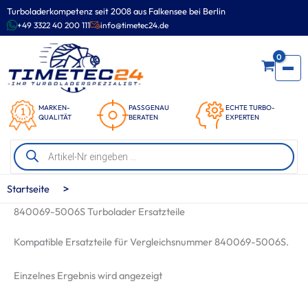
Zum
Turboladerkompetenz seit 2008 aus Falkensee bei Berlin
Inhalt
+49 3322 40 200 111
info@timetec24.de
springen
0
MARKEN-
PASSGENAU
ECHTE TURBO-
QUALITÄT
BERATEN
EXPERTEN
Products
search
>
Startseite
840069-5006S Turbolader Ersatzteile
Kompatible Ersatzteile für Vergleichsnummer 840069-5006S.
Einzelnes Ergebnis wird angezeigt