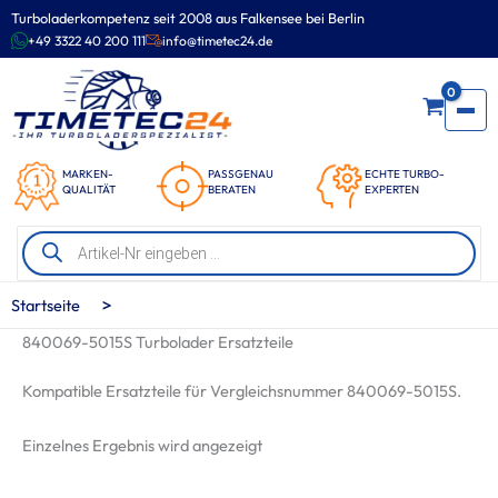
Zum
Turboladerkompetenz seit 2008 aus Falkensee bei Berlin
Inhalt
+49 3322 40 200 111
info@timetec24.de
springen
0
MARKEN-
PASSGENAU
ECHTE TURBO-
QUALITÄT
BERATEN
EXPERTEN
Products
search
>
Startseite
840069-5015S Turbolader Ersatzteile
Kompatible Ersatzteile für Vergleichsnummer 840069-5015S.
Einzelnes Ergebnis wird angezeigt