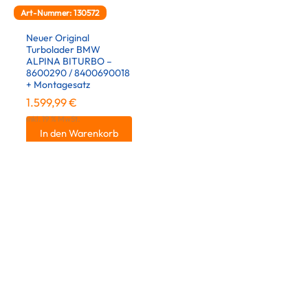
Art-Nummer: 130572
Neuer Original
Turbolader BMW
ALPINA BITURBO –
8600290 / 8400690018
+ Montagesatz
1.599,99
€
inkl. 19 % MwSt.
In den Warenkorb