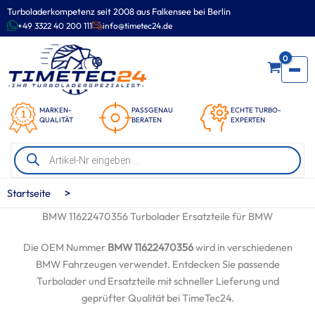
Zum
Turboladerkompetenz seit 2008 aus Falkensee bei Berlin
Inhalt
+49 3322 40 200 111
info@timetec24.de
springen
0
MARKEN-
PASSGENAU
ECHTE TURBO-
QUALITÄT
BERATEN
EXPERTEN
Products
search
>
Startseite
BMW 11622470356 Turbolader Ersatzteile für BMW
Die OEM Nummer
BMW 11622470356
wird in verschiedenen
BMW Fahrzeugen verwendet. Entdecken Sie passende
Turbolader und Ersatzteile mit schneller Lieferung und
geprüfter Qualität bei TimeTec24.