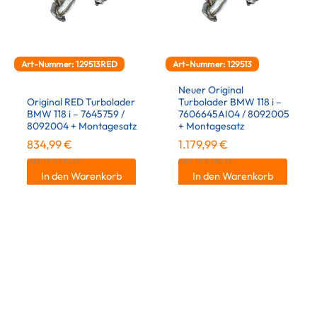
Art-Nummer: 129513RED
Art-Nummer: 129513
Neuer Original
Original RED Turbolader
Turbolader BMW 118 i –
BMW 118 i – 7645759 /
7606645AI04 / 8092005
8092004 + Montagesatz
+ Montagesatz
834,99
€
1.179,99
€
inkl. 19 % MwSt.
inkl. 19 % MwSt.
In den Warenkorb
In den Warenkorb