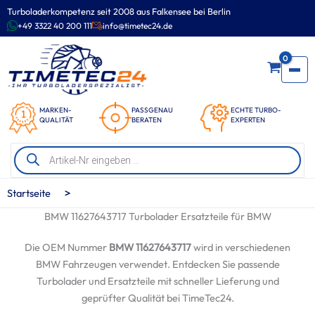
Zum
Turboladerkompetenz seit 2008 aus Falkensee bei Berlin
Inhalt
+49 3322 40 200 111
info@timetec24.de
springen
0
MARKEN-
PASSGENAU
ECHTE TURBO-
QUALITÄT
BERATEN
EXPERTEN
Products
search
>
Startseite
BMW 11627643717 Turbolader Ersatzteile für BMW
Die OEM Nummer
BMW 11627643717
wird in verschiedenen
BMW Fahrzeugen verwendet. Entdecken Sie passende
Turbolader und Ersatzteile mit schneller Lieferung und
geprüfter Qualität bei TimeTec24.