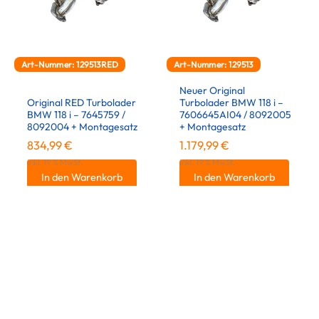
Art-Nummer: 129513RED
Art-Nummer: 129513
Neuer Original
Original RED Turbolader
Turbolader BMW 118 i –
BMW 118 i – 7645759 /
7606645AI04 / 8092005
8092004 + Montagesatz
+ Montagesatz
834,99
€
1.179,99
€
inkl. 19 % MwSt.
inkl. 19 % MwSt.
In den Warenkorb
In den Warenkorb