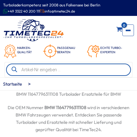
Zum
Turboladerkompetenz seit 2008 aus Falkensee bei Berlin
Inhalt
+49 3322 40 200 111
info@timetec24.de
springen
0
MARKEN-
PASSGENAU
ECHTE TURBO-
QUALITÄT
BERATEN
EXPERTEN
Products
search
>
Startseite
BMW 11647796311108 Turbolader Ersatzteile für BMW
Die OEM Nummer
BMW 11647796311108
wird in verschiedenen
BMW Fahrzeugen verwendet. Entdecken Sie passende
Turbolader und Ersatzteile mit schneller Lieferung und
geprüfter Qualität bei TimeTec24.