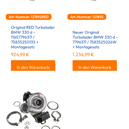
Art-Nummer: 127892RED
Art-Nummer: 127892
Original RED Turbolader
BMW 330 d –
Neuer Original
11657796311 /
Turbolader BMW 330 d –
7583525013S +
7796311 / 7583525026W
Montagesatz
+ Montagesatz
924,99
€
1.234,99
€
inkl. 19 % MwSt.
inkl. 19 % MwSt.
In den Warenkorb
In den Warenkorb