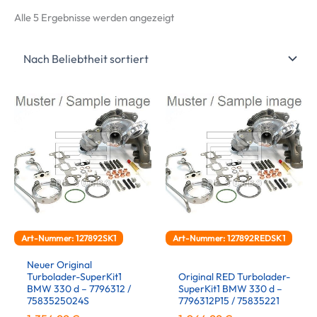
Nach
Alle 5 Ergebnisse werden angezeigt
Beliebtheit
sortiert
Art-Nummer: 127892SK1
Art-Nummer: 127892REDSK1
Neuer Original
Turbolader-SuperKit1
Original RED Turbolader-
BMW 330 d – 7796312 /
SuperKit1 BMW 330 d –
7583525024S
7796312P15 / 75835221