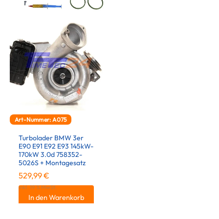
Art-Nummer: A075
Turbolader BMW 3er
E90 E91 E92 E93 145kW-
170kW 3.0d 758352-
5026S + Montagesatz
529,99
€
inkl. 19 % MwSt.
In den Warenkorb