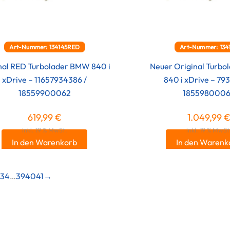
Art-Nummer: 134145RED
Art-Nummer: 134
nal RED Turbolader BMW 840 i
Neuer Original Turb
xDrive – 11657934386 /
840 i xDrive – 79
18559900062
185598000
619,99
€
1.049,99
inkl. 19 % MwSt.
inkl. 19 % MwSt
In den Warenkorb
In den Warenk
2
3
4
…
39
40
41
→