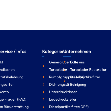
rvice / Infos
Kategorien
Unternehmen
kt
Generalüberholte
Über uns
ndkosten
Turbolader
Turbolader Reparatur
rufsbelehrung
Rumpfgruppe(CHRA)
Dieselpartikelfilter
ngsarten
Dichtungssätze
Reinigung
Konto
Unterdruckdosen
ge Fragen (FAQ)
Ladedrucksteller
on Rückerstattung –
Dieselpartikelfilter(DPF)