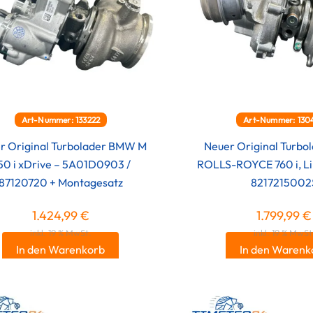
Art-Nummer: 133222
Art-Nummer: 130
r Original Turbolader BMW M
Neuer Original Turb
50 i xDrive – 5A01D0903 /
ROLLS-ROYCE 760 i, Li
87120720 + Montagesatz
8217215002
1.424,99
€
1.799,99
€
inkl. 19 % MwSt.
inkl. 19 % MwSt
In den Warenkorb
In den Warenk