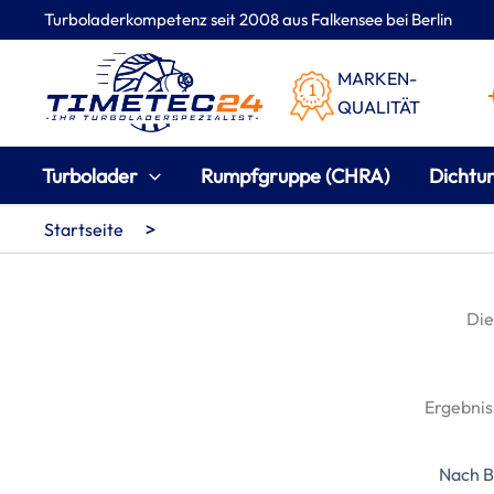
Zum
Turboladerkompetenz seit 2008 aus Falkensee bei Berlin
Inhalt
springen
MARKEN-
QUALITÄT
Turbolader
Rumpfgruppe (CHRA)
Dichtu
>
Startseite
Di
Ergebnis