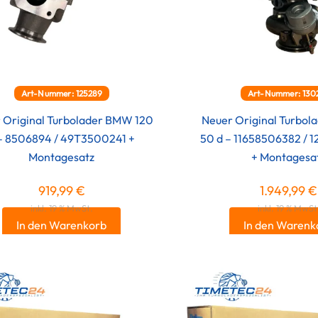
Art-Nummer: 125289
Art-Nummer: 130
 Original Turbolader BMW 120
Neuer Original Turbo
– 8506894 / 49T3500241 +
50 d – 11658506382 / 
Montagesatz
+ Montagesa
919,99
€
1.949,99
€
inkl. 19 % MwSt.
inkl. 19 % MwSt
In den Warenkorb
In den Warenk