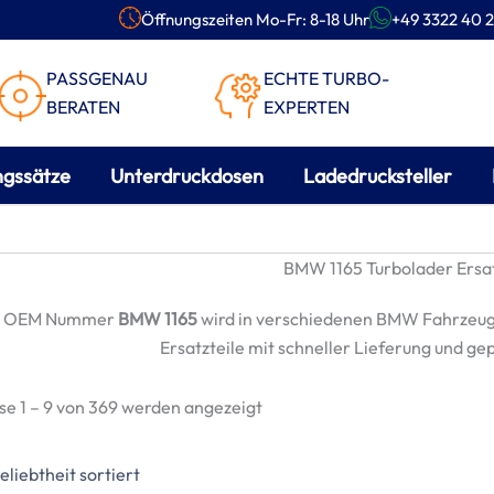
Öffnungszeiten Mo-Fr: 8-18 Uhr
+49 3322 40 2
PASSGENAU
ECHTE TURBO-
BERATEN
EXPERTEN
ngssätze
Unterdruckdosen
Ladedrucksteller
BMW 1165 Turbolader Ersa
e OEM Nummer
BMW 1165
wird in verschiedenen BMW Fahrzeug
Ersatzteile mit schneller Lieferung und ge
Nach
se 1 – 9 von 369 werden angezeigt
Beliebtheit
sortiert