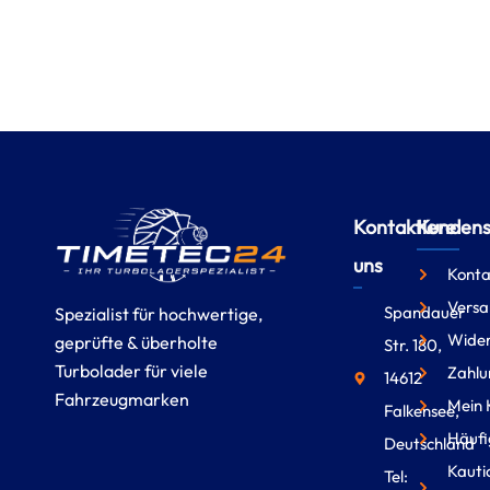
Kontaktiere
Kundense
uns
Konta
Versa
Spandauer
Spezialist für hochwertige,
Wider
geprüfte & überholte
Str. 180,
Turbolader für viele
Zahlu
14612
Fahrzeugmarken
Mein 
Falkensee,
Häufi
Deutschland
Kauti
Tel: