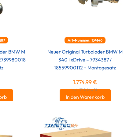
287
Art-Nummer: 134146
lader BMW M
Neuer Original Turbolader BMW M
12739980018
340 i xDrive – 7934387 /
tz
18559900112 + Montagesatz
1.774,99
€
.
inkl. 19 % MwSt.
orb
In den Warenkorb