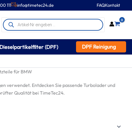
00 111
info@timetec24.de
FAQ
Kontakt
Products
0
search
DPF Reinigung
Dieselpartikelfilter (DPF)
tzteile für BMW
en verwendet. Entdecken Sie passende Turbolader und
prüfter Qualität bei TimeTec24.