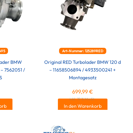
495
Art-Nummer: 125289RED
olader BMW
Original RED Turbolader BMW 120 d
 – 7562051 /
– 11658506894 / 4933500241 +
S
Montagesatz
699,99
€
.
inkl. 19 % MwSt.
orb
In den Warenkorb