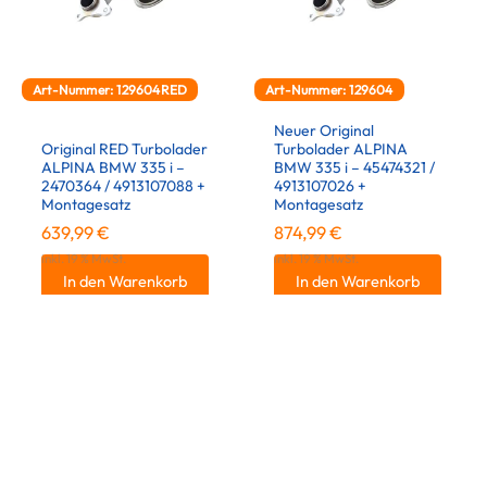
Art-Nummer: 129604RED
Art-Nummer: 129604
Neuer Original
Original RED Turbolader
Turbolader ALPINA
ALPINA BMW 335 i –
BMW 335 i – 45474321 /
2470364 / 4913107088 +
4913107026 +
Montagesatz
Montagesatz
639,99
€
874,99
€
inkl. 19 % MwSt.
inkl. 19 % MwSt.
In den Warenkorb
In den Warenkorb