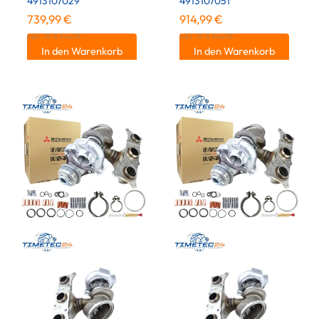
4913107029
4913107051
739,99
€
914,99
€
inkl. 19 % MwSt.
inkl. 19 % MwSt.
In den Warenkorb
In den Warenkorb