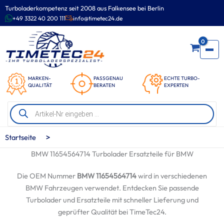
Zum
Turboladerkompetenz seit 2008 aus Falkensee bei Berlin
Inhalt
+49 3322 40 200 111
info@timetec24.de
springen
0
MARKEN-
PASSGENAU
ECHTE TURBO-
QUALITÄT
BERATEN
EXPERTEN
Products
search
>
Startseite
BMW 11654564714 Turbolader Ersatzteile für BMW
Die OEM Nummer
BMW 11654564714
wird in verschiedenen
BMW Fahrzeugen verwendet. Entdecken Sie passende
Turbolader und Ersatzteile mit schneller Lieferung und
geprüfter Qualität bei TimeTec24.