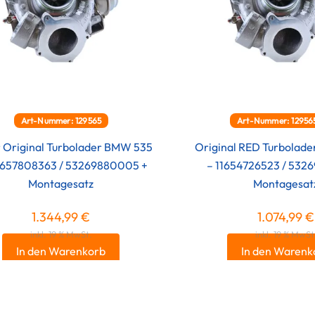
Art-Nummer: 129565
Art-Nummer: 1295
 Original Turbolader BMW 535
Original RED Turbolad
11657808363 / 53269880005 +
– 11654726523 / 532
Montagesatz
Montagesat
1.344,99
€
1.074,99
€
inkl. 19 % MwSt.
inkl. 19 % MwSt
In den Warenkorb
In den Warenk