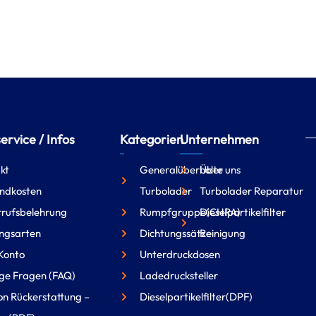
rvice / Infos
Kategorien
Unternehmen
kt
Generalüberholte
Über uns
ndkosten
Turbolader
Turbolader Reparatur
rufsbelehrung
Rumpfgruppe(CHRA)
Dieselpartikelfilter
ngsarten
Dichtungssätze
Reinigung
Konto
Unterdruckdosen
ge Fragen (FAQ)
Ladedrucksteller
on Rückerstattung –
Dieselpartikelfilter(DPF)