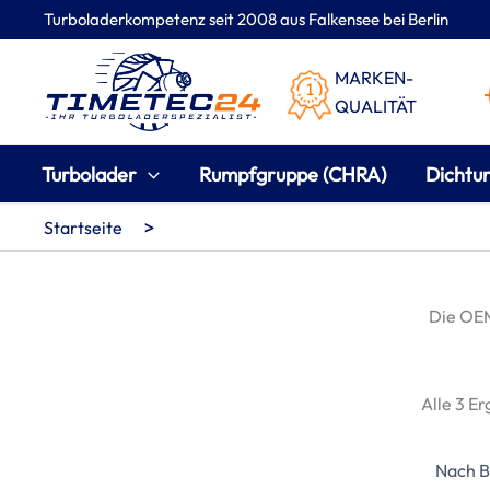
Zum
Turboladerkompetenz seit 2008 aus Falkensee bei Berlin
Inhalt
springen
MARKEN-
QUALITÄT
Turbolader
Rumpfgruppe (CHRA)
Dichtu
>
Startseite
Die O
Alle 3 E