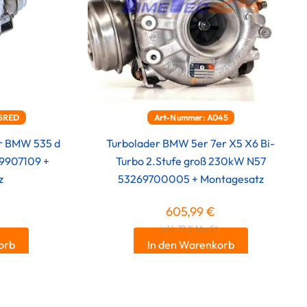
65RED
Art-Nummer: A045
er BMW 535 d
Turbolader BMW 5er 7er X5 X6 Bi-
69907109 +
Turbo 2.Stufe groß 230kW N57
z
53269700005 + Montagesatz
605,99
€
.
inkl. 19 % MwSt.
orb
In den Warenkorb