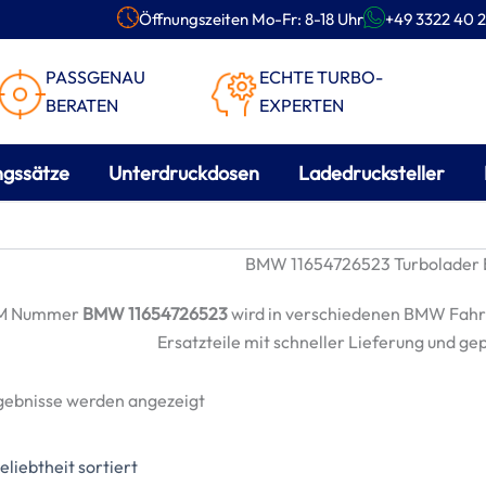
Öffnungszeiten Mo-Fr: 8-18 Uhr
+49 3322 40 2
PASSGENAU
ECHTE TURBO-
BERATEN
EXPERTEN
ngssätze
Unterdruckdosen
Ladedrucksteller
BMW 11654726523 Turbolader E
EM Nummer
BMW 11654726523
wird in verschiedenen BMW Fahr
Ersatzteile mit schneller Lieferung und ge
Nach
rgebnisse werden angezeigt
Beliebtheit
sortiert