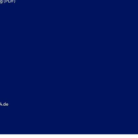
g (PDF)
4.de