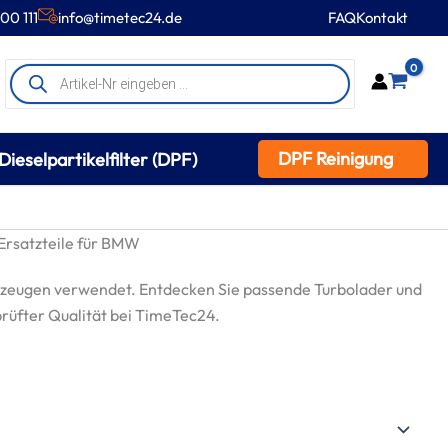
00 111
info@timetec24.de
FAQ
Kontakt
Products
0
search
DPF Reinigung
Dieselpartikelfilter (DPF)
rsatzteile für BMW
zeugen verwendet. Entdecken Sie passende Turbolader und
prüfter Qualität bei TimeTec24.