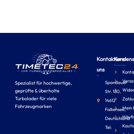
Kontaktiere
Kundense
uns
Konta
Versa
Spandauer
Spezialist für hochwertige,
Wider
geprüfte & überholte
Str. 180,
Turbolader für viele
Zahlu
14612
Fahrzeugmarken
Mein 
Falkensee,
Häufi
Deutschland
Kauti
Tel: