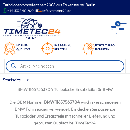
Zum
Turboladerkompetenz seit 2008 aus Falkensee bei Berlin
Inhalt
+49 3322 40 200 111
info@timetec24.de
springen
0
MARKEN-
PASSGENAU
ECHTE TURBO-
QUALITÄT
BERATEN
EXPERTEN
Products
search
>
Startseite
BMW 11657563704 Turbolader Ersatzteile für BMW
Die OEM Nummer
BMW 11657563704
wird in verschiedenen
BMW Fahrzeugen verwendet. Entdecken Sie passende
Turbolader und Ersatzteile mit schneller Lieferung und
geprüfter Qualität bei TimeTec24.