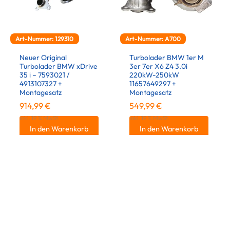
Art-Nummer: 129310
Art-Nummer: A700
Neuer Original
Turbolader BMW 1er M
Turbolader BMW xDrive
3er 7er X6 Z4 3.0i
35 i – 7593021 /
220kW-250kW
4913107327 +
11657649297 +
Montagesatz
Montagesatz
914,99
€
549,99
€
inkl. 19 % MwSt.
inkl. 19 % MwSt.
In den Warenkorb
In den Warenkorb