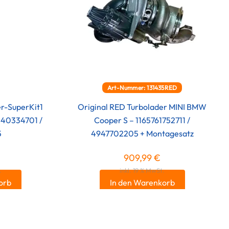
Art-Nummer: 131435RED
er-SuperKit1
Original RED Turbolader MINI BMW
240334701 /
Cooper S – 1165761752711 /
5
4947702205 + Montagesatz
909,99
€
.
inkl. 19 % MwSt.
orb
In den Warenkorb