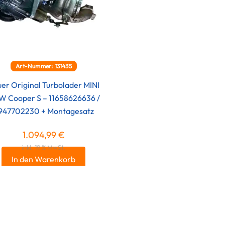
Art-Nummer: 131435
er Original Turbolader MINI
 Cooper S – 11658626636 /
947702230 + Montagesatz
1.094,99
€
inkl. 19 % MwSt.
In den Warenkorb