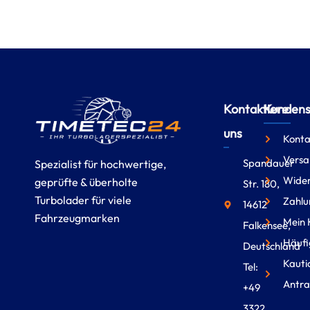
Kontaktiere
Kundense
uns
Konta
Versa
Spandauer
Spezialist für hochwertige,
Wider
geprüfte & überholte
Str. 180,
Turbolader für viele
Zahlu
14612
Fahrzeugmarken
Mein 
Falkensee,
Häufi
Deutschland
Kauti
Tel:
Antra
+49
3322