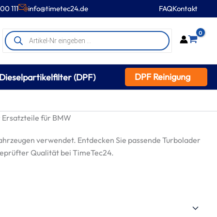
00 111
info@timetec24.de
FAQ
Kontakt
Products
0
search
DPF Reinigung
Dieselpartikelfilter (DPF)
Ersatzteile für BMW
ahrzeugen verwendet. Entdecken Sie passende Turbolader
geprüfter Qualität bei TimeTec24.