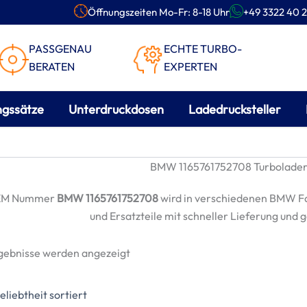
Öffnungszeiten Mo-Fr: 8-18 Uhr
+49 3322 40 2
PASSGENAU
ECHTE TURBO-
BERATEN
EXPERTEN
ngssätze
Unterdruckdosen
Ladedrucksteller
BMW 1165761752708 Turbolader 
EM Nummer
BMW 1165761752708
wird in verschiedenen BMW F
und Ersatzteile mit schneller Lieferung und 
Nach
rgebnisse werden angezeigt
Beliebtheit
sortiert