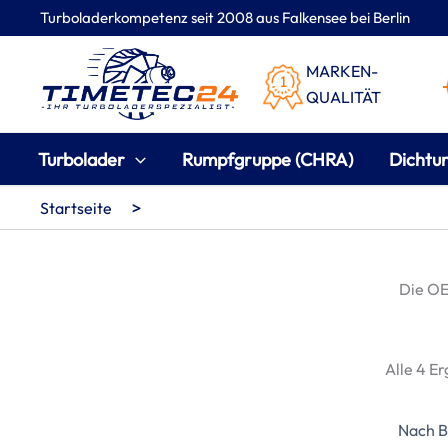
Zum
Turboladerkompetenz seit 2008 aus Falkensee bei Berlin
Inhalt
springen
MARKEN-
QUALITÄT
Turbolader
Rumpfgruppe (CHRA)
Dichtu
>
Startseite
Die O
Alle 4 E