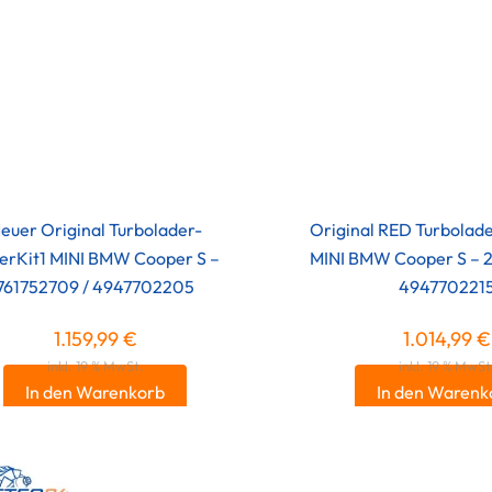
euer Original Turbolader-
Original RED Turbolad
erKit1 MINI BMW Cooper S –
MINI BMW Cooper S – 
761752709 / 4947702205
494770221
1.159,99
€
1.014,99
€
inkl. 19 % MwSt.
inkl. 19 % MwSt
In den Warenkorb
In den Warenk