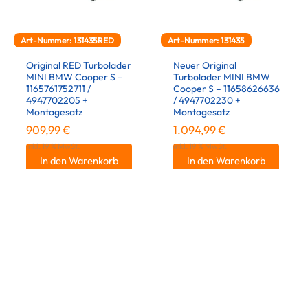
Art-Nummer: 131435RED
Art-Nummer: 131435
Original RED Turbolader
Neuer Original
MINI BMW Cooper S –
Turbolader MINI BMW
1165761752711 /
Cooper S – 11658626636
4947702205 +
/ 4947702230 +
Montagesatz
Montagesatz
909,99
€
1.094,99
€
inkl. 19 % MwSt.
inkl. 19 % MwSt.
In den Warenkorb
In den Warenkorb