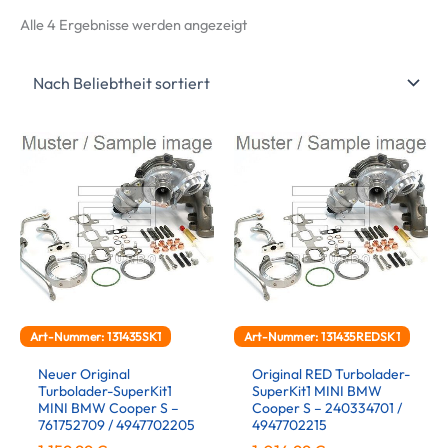
Nach
Alle 4 Ergebnisse werden angezeigt
Beliebtheit
sortiert
Art-Nummer: 131435SK1
Art-Nummer: 131435REDSK1
Neuer Original
Original RED Turbolader-
Turbolader-SuperKit1
SuperKit1 MINI BMW
MINI BMW Cooper S –
Cooper S – 240334701 /
761752709 / 4947702205
4947702215