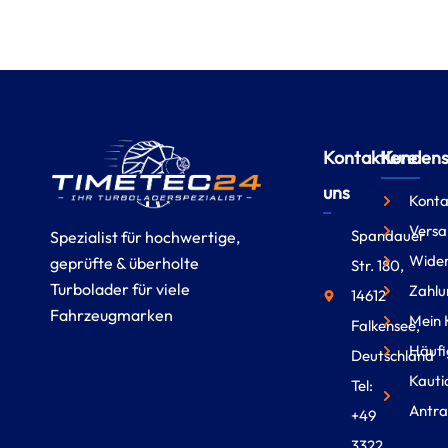
Kontaktiere
Kundense
uns
Konta
Versa
Spandauer
Spezialist für hochwertige,
Wider
geprüfte & überholte
Str. 180,
Turbolader für viele
Zahlu
14612
Fahrzeugmarken
Mein 
Falkensee,
Häufi
Deutschland
Kauti
Tel:
Antra
+49
3322