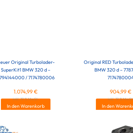
euer Original Turbolader-
Original RED Turbolad
SuperKit1 BMW 320 d –
BMW 320 d – 7787
794144000 / 7174780006
717478000
1.074,99
€
904,99
€
inkl. 19 % MwSt.
inkl. 19 % MwSt
In den Warenkorb
In den Warenk