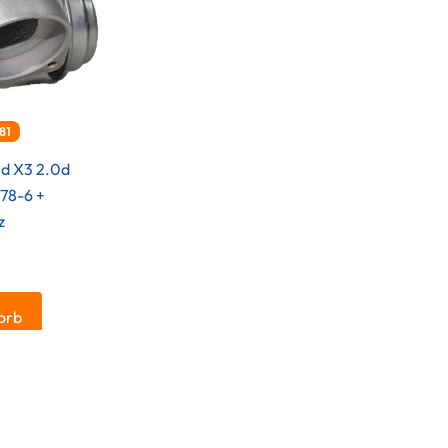
81
d X3 2.0d
78-6 +
z
.
orb