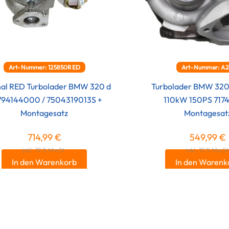
Art-Nummer: 125850RED
Art-Nummer: A2
nal RED Turbolader BMW 320 d
Turbolader BMW 320
794144000 / 7504319013S +
110kW 150PS 7174
Montagesatz
Montagesat
714,99
€
549,99
€
inkl. 19 % MwSt.
inkl. 19 % MwSt
In den Warenkorb
In den Warenk