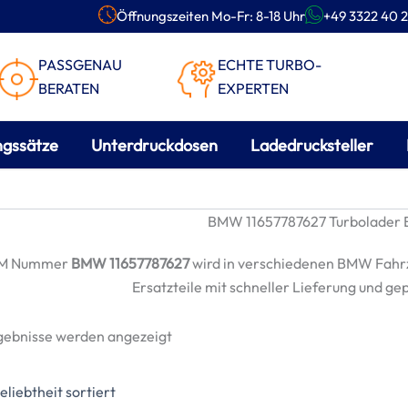
Öffnungszeiten Mo-Fr: 8-18 Uhr
+49 3322 40 2
PASSGENAU
ECHTE TURBO-
BERATEN
EXPERTEN
ngssätze
Unterdruckdosen
Ladedrucksteller
BMW 11657787627 Turbolader E
EM Nummer
BMW 11657787627
wird in verschiedenen BMW Fahr
Ersatzteile mit schneller Lieferung und ge
Nach
rgebnisse werden angezeigt
Beliebtheit
sortiert