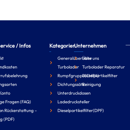
rvice / Infos
Kategorien
Unternehmen
kt
Generalüberholte
Über uns
ndkosten
Turbolader
Turbolader Reparatur
rufsbelehrung
Rumpfgruppe(CHRA)
Dieselpartikelfilter
ngsarten
Dichtungssätze
Reinigung
Konto
Unterdruckdosen
ge Fragen (FAQ)
Ladedrucksteller
on Rückerstattung –
Dieselpartikelfilter(DPF)
g (PDF)