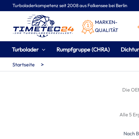
Zum
Turboladerkompetenz seit 2008 aus Falkensee bei Berlin
Inhalt
springen
MARKEN-
QUALITÄT
Turbolader
Rumpfgruppe (CHRA)
Dichtu
>
Startseite
Die O
Alle 5 E