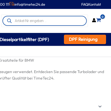
00 111
info@timetec24.de
FAQ
Kontakt
Products
0
search
DPF Reinigung
Dieselpartikelfilter (DPF)
rsatzteile für BMW
zeugen verwendet. Entdecken Sie passende Turbolader und
prüfter Qualität bei TimeTec24.