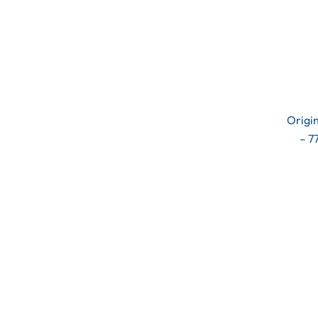
Origi
– 7