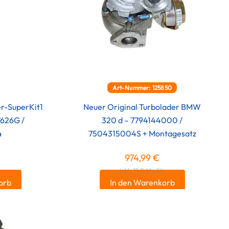
Art-Nummer: 125850
er-SuperKit1
Neuer Original Turbolader BMW
626G /
320 d – 7794144000 /
4
7504315004S + Montagesatz
974,99
€
.
inkl. 19 % MwSt.
orb
In den Warenkorb