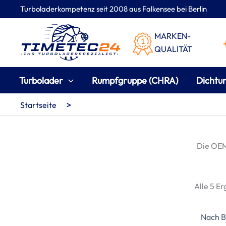
Zum
Turboladerkompetenz seit 2008 aus Falkensee bei Berlin
Inhalt
springen
MARKEN-
QUALITÄT
Turbolader
Rumpfgruppe (CHRA)
Dichtu
>
Startseite
Die OE
Alle 5 E