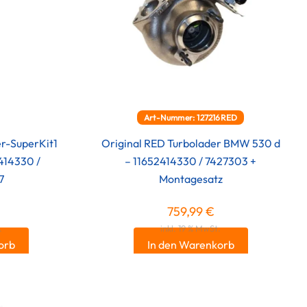
Art-Nummer: 127216RED
er-SuperKit1
Original RED Turbolader BMW 530 d
414330 /
– 11652414330 / 7427303 +
7
Montagesatz
759,99
€
.
inkl. 19 % MwSt.
orb
In den Warenkorb