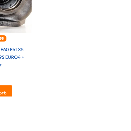
95
E60 E61 X5
19S EURO4 +
z
.
orb