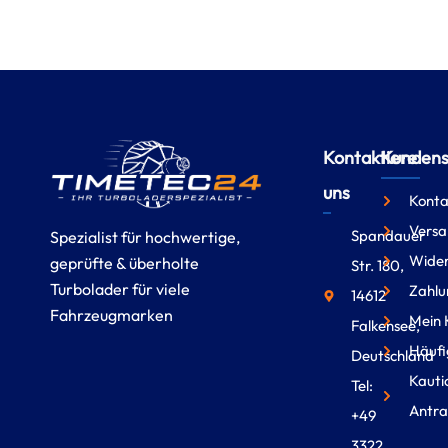
Kontaktiere
Kundense
uns
Konta
Versa
Spandauer
Spezialist für hochwertige,
Wider
geprüfte & überholte
Str. 180,
Turbolader für viele
Zahlu
14612
Fahrzeugmarken
Mein 
Falkensee,
Häufi
Deutschland
Kauti
Tel:
Antra
+49
3322