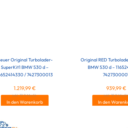
euer Original Turbolader-
Original RED Turbolad
SuperKit1 BMW 530 d –
BMW 530 d – 11652
1652414330 / 7427300013
742730000
1.219,99
€
939,99
€
inkl. 19 % MwSt.
inkl. 19 % MwSt
In den Warenkorb
In den Warenk