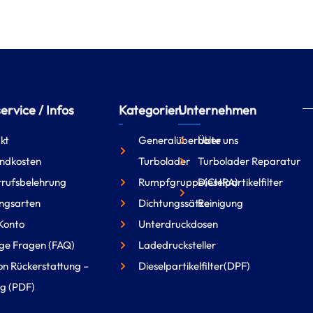
rvice / Infos
Kategorien
Unternehmen
kt
Generalüberholte
Über uns
ndkosten
Turbolader
Turbolader Reparatur
rufsbelehrung
Rumpfgruppe(CHRA)
Dieselpartikelfilter
ngsarten
Dichtungssätze
Reinigung
Konto
Unterdruckdosen
ge Fragen (FAQ)
Ladedrucksteller
on Rückerstattung –
Dieselpartikelfilter(DPF)
g (PDF)