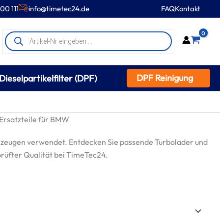
00 111
info@timetec24.de
FAQ
Kontakt
Products
0
search
DPF Reinigung
Dieselpartikelfilter (DPF)
rsatzteile für BMW
zeugen verwendet. Entdecken Sie passende Turbolader und
prüfter Qualität bei TimeTec24.