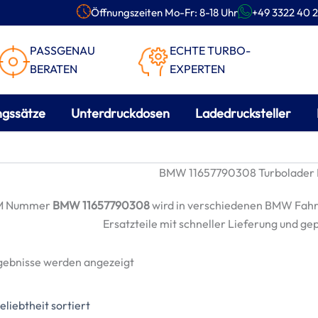
Öffnungszeiten Mo-Fr: 8-18 Uhr
+49 3322 40 2
PASSGENAU
ECHTE TURBO-
BERATEN
EXPERTEN
ngssätze
Unterdruckdosen
Ladedrucksteller
BMW 11657790308 Turbolader E
M Nummer
BMW 11657790308
wird in verschiedenen BMW Fahr
Ersatzteile mit schneller Lieferung und ge
Nach
rgebnisse werden angezeigt
Beliebtheit
sortiert