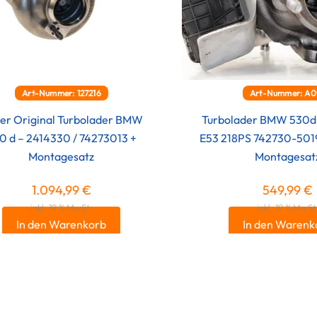
Art-Nummer: 127216
Art-Nummer: A0
er Original Turbolader BMW
Turbolader BMW 530d 
0 d – 2414330 / 74273013 +
E53 218PS 742730-50
Montagesatz
Montagesat
1.094,99
€
549,99
€
inkl. 19 % MwSt.
inkl. 19 % MwSt
In den Warenkorb
In den Warenk