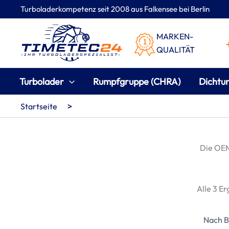
Zum
Turboladerkompetenz seit 2008 aus Falkensee bei Berlin
Inhalt
springen
MARKEN-
QUALITÄT
Turbolader
Rumpfgruppe (CHRA)
Dichtu
>
Startseite
Die OE
Alle 3 E