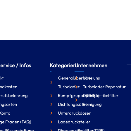
rvice / Infos
Kategorien
Unternehmen
kt
Generalüberholte
Über uns
ndkosten
Turbolader
Turbolader Reparatur
rufsbelehrung
Rumpfgruppe(CHRA)
Dieselpartikelfilter
ngsarten
Dichtungssätze
Reinigung
Konto
Unterdruckdosen
ge Fragen (FAQ)
Ladedrucksteller
on Rückerstattung –
Dieselpartikelfilter(DPF)