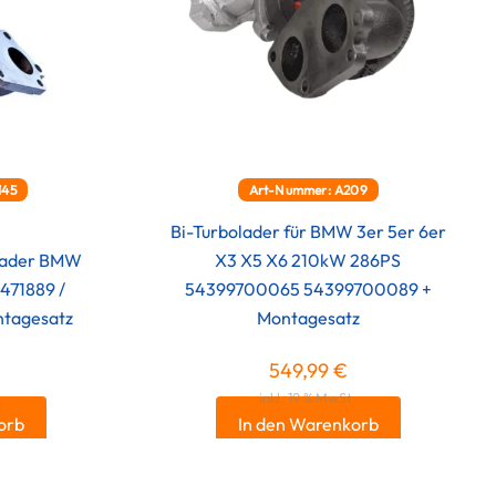
145
Art-Nummer: A209
Bi-Turbolader für BMW 3er 5er 6er
olader BMW
X3 X5 X6 210kW 286PS
471889 /
54399700065 54399700089 +
tagesatz
Montagesatz
549,99
€
.
inkl. 19 % MwSt.
orb
In den Warenkorb