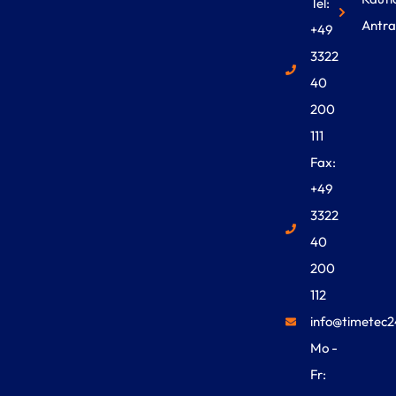
Tel:
Antra
+49
3322
40
200
111
Fax:
+49
3322
40
200
112
info@timetec2
Mo -
Fr: