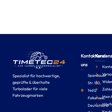
Kontaktiere
Kundense
uns
Konta
Versa
Spandauer
Spezialist für hochwertige,
Wider
geprüfte & überholte
Str. 180,
Turbolader für viele
Zahlu
14612
Fahrzeugmarken
Mein 
Falkensee,
Häufi
Deutschland
Kauti