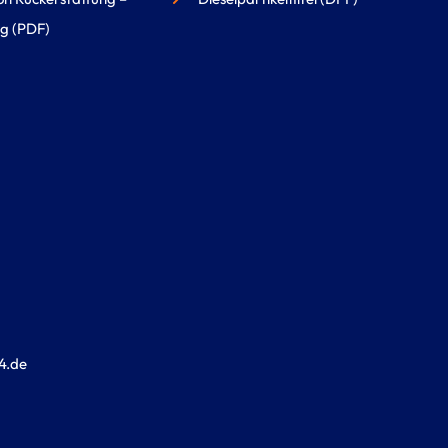
g (PDF)
4.de