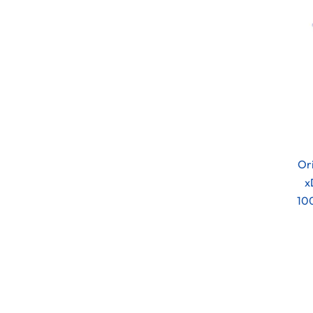
Or
x
10