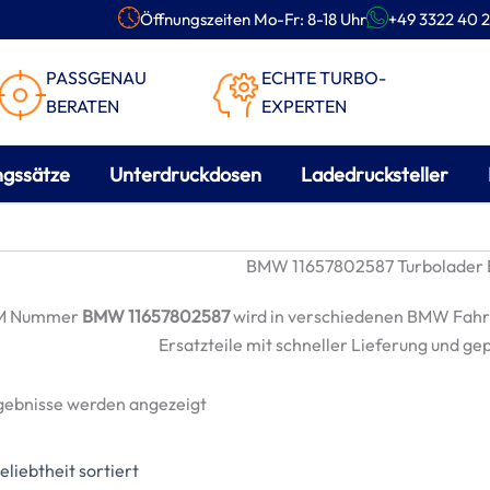
Öffnungszeiten Mo-Fr: 8-18 Uhr
+49 3322 40 2
PASSGENAU
ECHTE TURBO-
BERATEN
EXPERTEN
ngssätze
Unterdruckdosen
Ladedrucksteller
BMW 11657802587 Turbolader E
M Nummer
BMW 11657802587
wird in verschiedenen BMW Fahr
Ersatzteile mit schneller Lieferung und ge
Nach
rgebnisse werden angezeigt
Beliebtheit
sortiert