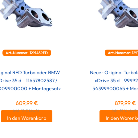
Art-Nummer: 129145RED
Art-Nummer: 129
iginal RED Turbolader BMW
Neuer Original Turb
Drive 35 d – 11657802587 /
xDrive 35 d – 99992
009900000 + Montagesatz
54399900065 + Mon
609,99
€
879,99
€
inkl. 19 % MwSt.
inkl. 19 % MwSt
In den Warenkorb
In den Warenk