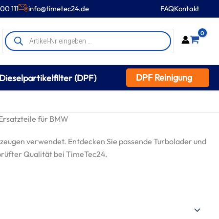
00 111
info@timetec24.de
FAQ
Kontakt
Products
0
search
DPF Reinigung
Dieselpartikelfilter (DPF)
rsatzteile für BMW
zeugen verwendet. Entdecken Sie passende Turbolader und
prüfter Qualität bei TimeTec24.