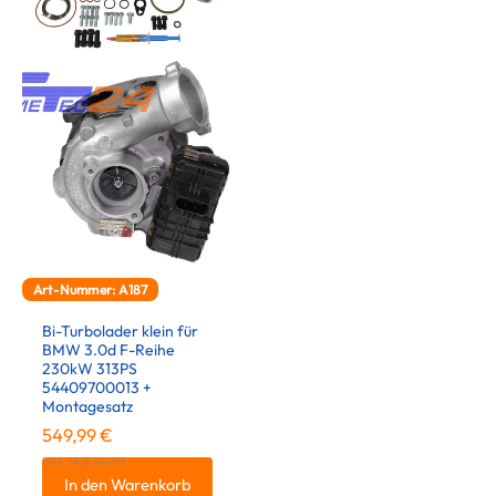
Art-Nummer: A187
Bi-Turbolader klein für
BMW 3.0d F-Reihe
230kW 313PS
54409700013 +
Montagesatz
549,99
€
inkl. 19 % MwSt.
In den Warenkorb