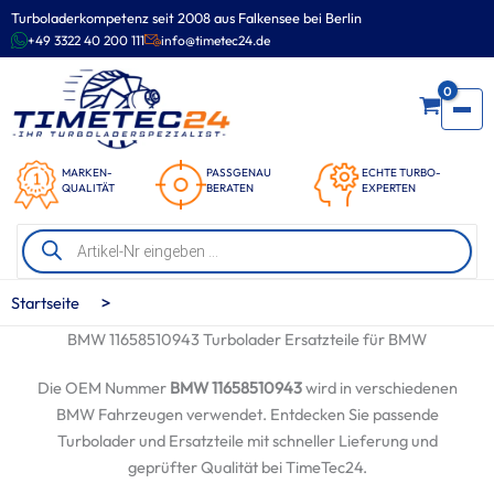
Zum
Turboladerkompetenz seit 2008 aus Falkensee bei Berlin
Inhalt
+49 3322 40 200 111
info@timetec24.de
springen
0
MARKEN-
PASSGENAU
ECHTE TURBO-
QUALITÄT
BERATEN
EXPERTEN
Products
search
>
Startseite
BMW 11658510943 Turbolader Ersatzteile für BMW
Die OEM Nummer
BMW 11658510943
wird in verschiedenen
BMW Fahrzeugen verwendet. Entdecken Sie passende
Turbolader und Ersatzteile mit schneller Lieferung und
geprüfter Qualität bei TimeTec24.