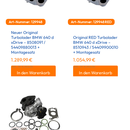
Art-Nummer: 129948
Art-Nummer: 129948RED
Neuer Original
Turbolader BMW 640 d
Original RED Turbolader
xDrive – 8508091 /
BMW 640 d xDrive –
54409880013 +
8510943 / 54409900010
Montagesatz
+ Montagesatz
1.289,99
€
1.054,99
€
inkl. 19 % MwSt.
inkl. 19 % MwSt.
In den Warenkorb
In den Warenkorb