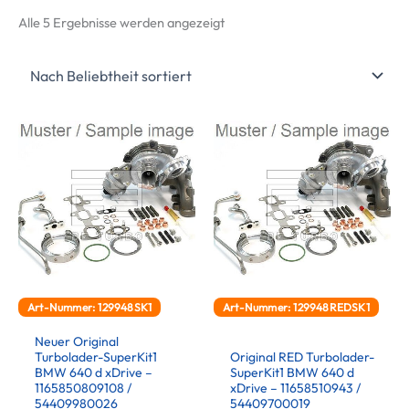
Nach
Alle 5 Ergebnisse werden angezeigt
Beliebtheit
sortiert
Art-Nummer: 129948SK1
Art-Nummer: 129948REDSK1
Neuer Original
Turbolader-SuperKit1
Original RED Turbolader-
BMW 640 d xDrive –
SuperKit1 BMW 640 d
1165850809108 /
xDrive – 11658510943 /
54409980026
54409700019