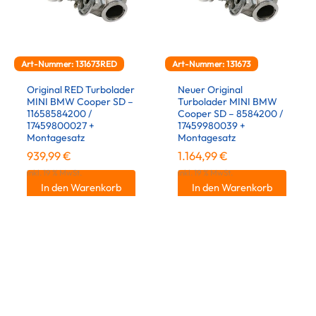
Art-Nummer: 131673RED
Art-Nummer: 131673
Original RED Turbolader
Neuer Original
MINI BMW Cooper SD –
Turbolader MINI BMW
11658584200 /
Cooper SD – 8584200 /
17459800027 +
17459980039 +
Montagesatz
Montagesatz
939,99
€
1.164,99
€
inkl. 19 % MwSt.
inkl. 19 % MwSt.
In den Warenkorb
In den Warenkorb