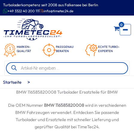
Zum
Turboladerkompetenz seit 2008 aus Falkensee bei Berlin
Inhalt
+49 3322 40 200 111
info@timetec24.de
springen
0
MARKEN-
PASSGENAU
ECHTE TURBO-
QUALITÄT
BERATEN
EXPERTEN
Products
search
>
Startseite
BMW 116585820008 Turbolader Ersatzteile für BMW
Die OEM Nummer
BMW 116585820008
wird in verschiedenen
BMW Fahrzeugen verwendet. Entdecken Sie passende
Turbolader und Ersatzteile mit schneller Lieferung und
geprüfter Qualität bei TimeTec24.