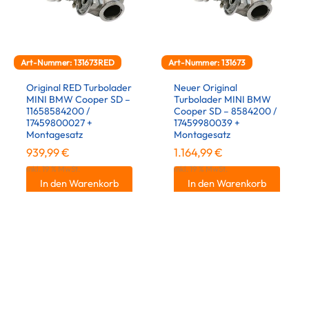
Art-Nummer: 131673RED
Art-Nummer: 131673
Original RED Turbolader
Neuer Original
MINI BMW Cooper SD –
Turbolader MINI BMW
11658584200 /
Cooper SD – 8584200 /
17459800027 +
17459980039 +
Montagesatz
Montagesatz
939,99
€
1.164,99
€
inkl. 19 % MwSt.
inkl. 19 % MwSt.
In den Warenkorb
In den Warenkorb