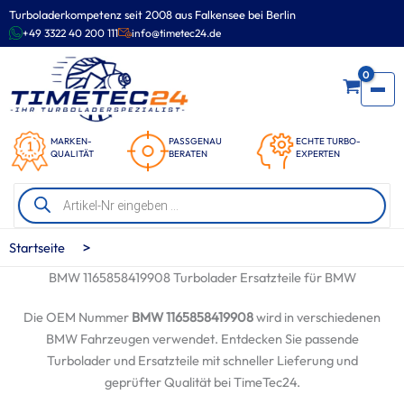
Zum
Turboladerkompetenz seit 2008 aus Falkensee bei Berlin
Inhalt
+49 3322 40 200 111
info@timetec24.de
springen
0
MARKEN-
PASSGENAU
ECHTE TURBO-
QUALITÄT
BERATEN
EXPERTEN
Products
search
>
Startseite
BMW 1165858419908 Turbolader Ersatzteile für BMW
Die OEM Nummer
BMW 1165858419908
wird in verschiedenen
BMW Fahrzeugen verwendet. Entdecken Sie passende
Turbolader und Ersatzteile mit schneller Lieferung und
geprüfter Qualität bei TimeTec24.